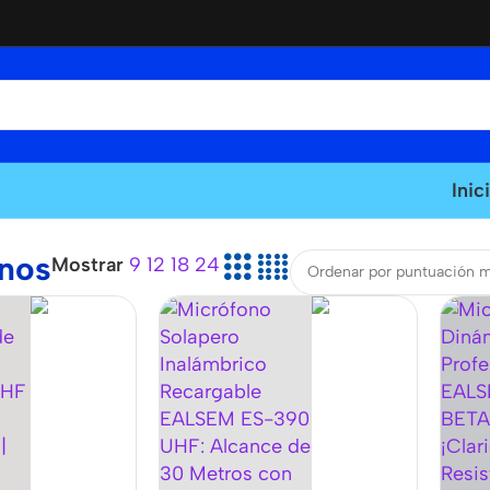
Inic
nos
Mostrar
9
12
18
24