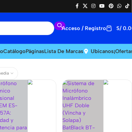
Acceso / Registro
S/
0.0
io
Catálogo
Páginas
Lista De Marcas
Ubícanos
¡Oferta