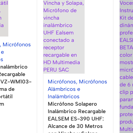
,
Micrófonos
 e
os
Inalámbrico
Recargable
 VZ-WM103-
Micrófonos
,
Micrófonos
ema de
Alámbricos e
tátil
Inalámbricos
0m
Micrófono Solapero
Inalámbrico Recargable
EALSEM ES-390 UHF:
Alcance de 30 Metros