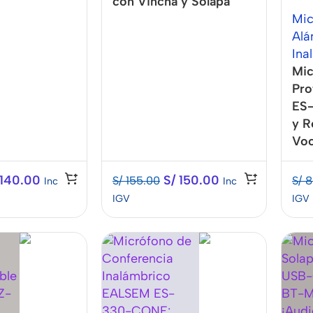
con Vincha y Solapa
Mic
Alá
Ina
Mic
Pro
ES-
y R
Voc
140.00
S/
150.00
S/
155.00
S/
8
Inc
Inc
IGV
IGV