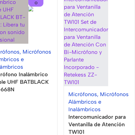
O
rófonos
,
Micrófonos
mbricos e
lámbricos
rófono Inalámbrico
ble UHF BATBLACK
-668N
Micrófonos
,
Micrófonos
Alámbricos e
Inalámbricos
Intercomunicador para
Ventanilla de Atención
TW101