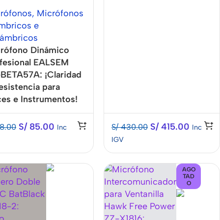
rófonos
,
Micrófonos
mbricos e
lámbricos
rófono Dinámico
fesional EALSEM
BETA57A: ¡Claridad
esistencia para
es e Instrumentos!
S/
85.00
S/
415.00
8.00
S/
430.00
Inc
Inc
IGV
AGO
TAD
O