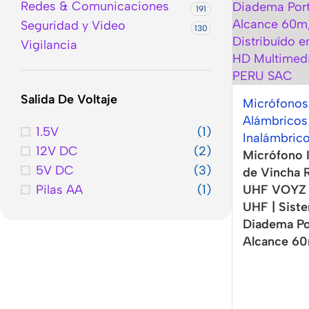
Redes & Comunicaciones
191
Seguridad y Video
130
Vigilancia
Salida De Voltaje
Micrófonos
Alámbricos
1.5V
(1)
Inalámbric
12V DC
(2)
Micrófono 
5V DC
(3)
de Vincha 
Pilas AA
(1)
UHF VOYZ
UHF | Sist
Diadema Por
Alcance 6
Accesorios
Para
Los Mejores
Celular
Accesorios