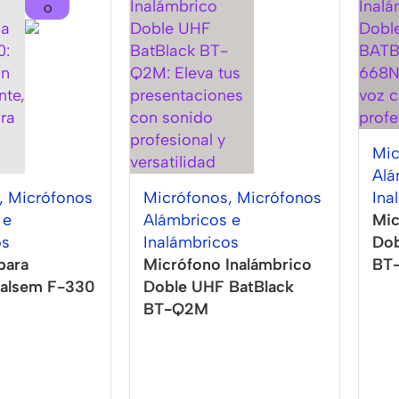
O
Mic
Alá
,
Micrófonos
Micrófonos
,
Micrófonos
Ina
 e
Alámbricos e
Mic
os
Inalámbricos
Do
para
Micrófono Inalámbrico
BT
 Ealsem F-330
Doble UHF BatBlack
BT-Q2M