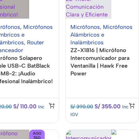
rófonos
,
Micrófonos
Micrófonos
,
Micrófonos
mbricos e
Alámbricos e
lámbricos
,
Router
Inalámbricos
anceador
ZZ-X1816 | Micrófono
rófono Solapero
Intercomunicador para
le USB-C BatBlack
Ventanilla | Hawk Free
M8-2: ¡Audio
Power
fesional Inalámbrico!
S/
110.00
S/
355.00
20.00
S/
390.00
Inc
Inc
IGV
AGO
TAD