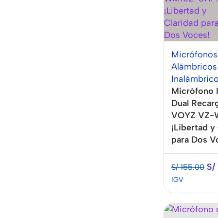
Micrófonos
Alámbricos
Inalámbric
Micrófono 
Dual Recar
VOYZ VZ-
¡Libertad y
para Dos V
S/
S/
155.00
IGV