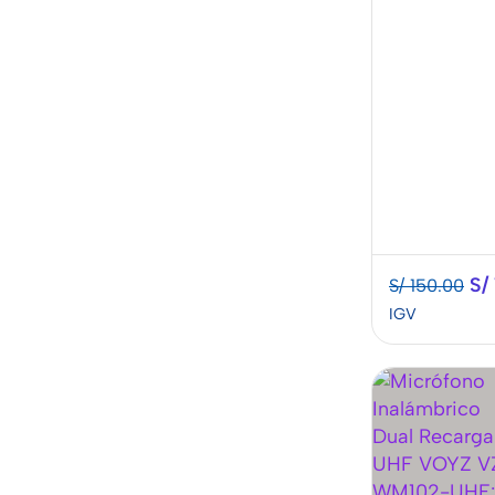
Celular
Adaptadores
para Celular
o
o Tableta
Tablet
Cables
USB &
USB-C
ver todo
Cargadores
Rápidos
Cargadores
de Celular
S/
S/
150.00
para el
Auto
IGV
Power
Bank