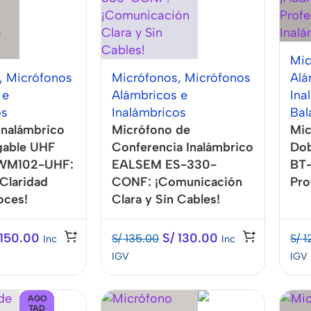
Mic
,
Micrófonos
Micrófonos
,
Micrófonos
Alá
 e
Alámbricos e
Ina
os
Inalámbricos
Bal
Inalámbrico
Micrófono de
Mic
gable UHF
Conferencia Inalámbrico
Dob
WM102-UHF:
EALSEM ES-330-
BT-
 Claridad
CONF: ¡Comunicación
Pro
oces!
Clara y Sin Cables!
150.00
S/
130.00
S/
135.00
S/
1
Inc
Inc
IGV
IGV
AGO
TAD