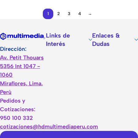
1
2
3
4
→
Links de
Enlaces &
Interés
Dudas
Dirección:
Av. Petit Thouars
5356 Int 1047 -
1060
Miraflores, Lima,
Perú
Pedidos y
Cotizaciones:
950 100 332
cotizaciones@hdmultimediaperu.com