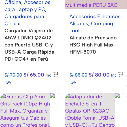
Oficina
,
Accesorios
para Laptop y PC
,
Cargadores para
Accesorios Eléctricos
,
Celular
Alicates
,
Crimping
Cargador Viajero de
Tool
45W LDNIO Q2402
Alicate de Prensado
con Puerto USB-C y
HSC High Full Max
USB-A Carga Rápida
HFM-8070
PD+QC4+ en Perú
S/
65.00
S/
80.00
S/
70.00
S/
85.00
Inc
Inc
IGV
IGV