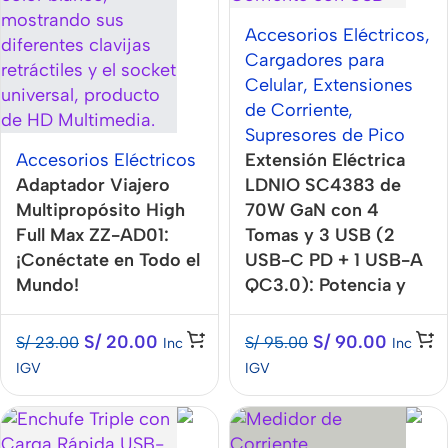
Accesorios Eléctricos
,
Cargadores para
Celular
,
Extensiones
de Corriente
,
Supresores de Pico
Accesorios Eléctricos
Extensión Eléctrica
Adaptador Viajero
LDNIO SC4383 de
Multipropósito High
70W GaN con 4
Full Max ZZ-AD01:
Tomas y 3 USB (2
¡Conéctate en Todo el
USB-C PD + 1 USB-A
Mundo!
QC3.0): Potencia y
Seguridad para tu
Hogar u Oficina
S/
20.00
S/
90.00
S/
23.00
S/
95.00
Inc
Inc
IGV
IGV