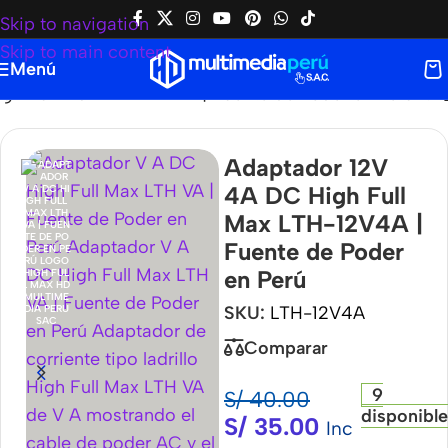
Skip to navigation
Skip to main content
Menú
h Full Max LTH-12V4A | Fuente de Poder en Perú
Adaptador 12V
4A DC High Full
Max LTH-12V4A |
Fuente de Poder
en Perú
SKU:
LTH-12V4A
Comparar
9
S/
40.00
disponibl
S/
35.00
Inc