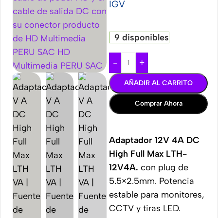
IGV
9 disponibles
-
+
AÑADIR AL CARRITO
Comprar Ahora
Adaptador 12V 4A DC
High Full Max LTH-
12V4A.
con plug de
5.5×2.5mm. Potencia
estable para monitores,
CCTV y tiras LED.