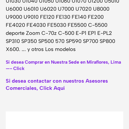
U1030 U1040 U1050 U1060 U1070 U1200 U5010
U6000 U6010 U6020 U7000 U7020 U8000
U9000 U9010 FE120 FE130 FE140 FE200
FE4020 FE4030 FE5030 FE5500 C-5500
deporte Zoom C-70z C-500 E-P1 EP1 E-PL2
SP310 SP350 SP500 570 SP590 SP700 SP800
X600. …. y otros Los modelos
Si desea Comprar en Nuestra Sede en Miraflores, Lima
—- Click
Si desea contactar con nuestros Asesores
Comerciales, Click Aquí