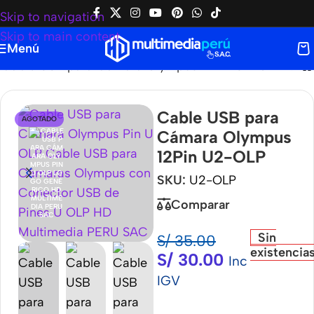
Skip to navigation
Skip to main content
Menú
Cable USB para Cámara Olympus 12Pin U2-OLP
Cable USB para
AGOTADO
Cámara Olympus
12Pin U2-OLP
SKU:
U2-OLP
Comparar
Sin
S/
35.00
existencia
S/
30.00
Inc
IGV