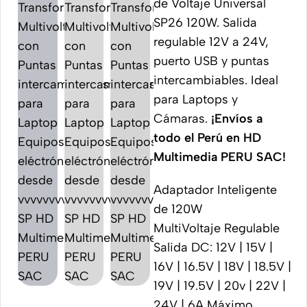
de Voltaje Universal
SP26 120W. Salida
regulable 12V a 24V,
puerto USB y puntas
intercambiables. Ideal
para Laptops y
Cámaras.
¡Envíos a
todo el Perú en HD
Multimedia PERU SAC!
Adaptador Inteligente
de 120W
MultiVoltaje Regulable
Salida DC: 12V | 15V |
16V | 16.5V | 18V | 18.5V |
19V | 19.5V | 20v | 22V |
24V | 6A Máximo