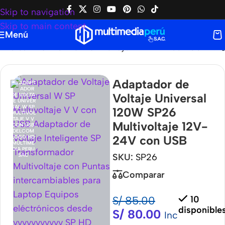
Skip to navigation
Skip to main content
Menú
niversal 120W SP26 Multivoltaje 12V-24V con USB
Adaptador de
Voltaje Universal
120W SP26
Multivoltaje 12V-
24V con USB
SKU:
SP26
Comparar
S/
85.00
10
disponible
S/
80.00
Inc