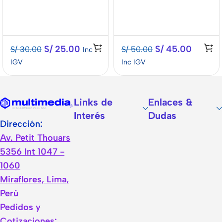
S/
25.00
S/
45.00
S/
30.00
S/
50.00
Inc
IGV
Inc IGV
Links de
Enlaces &
Interés
Dudas
Dirección:
Av. Petit Thouars
5356 Int 1047 -
1060
Miraflores, Lima,
Perú
Pedidos y
Cotizaciones: