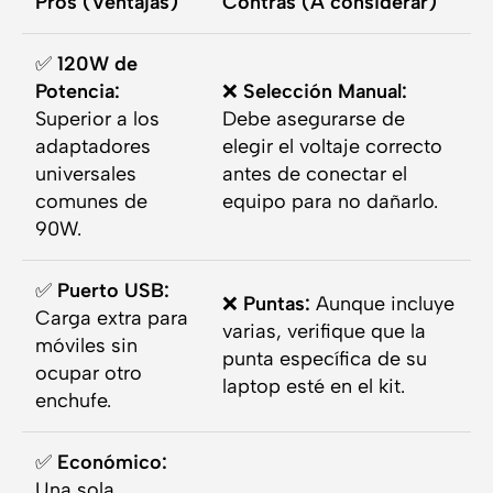
Pros (Ventajas)
Contras (A considerar)
✅
120W de
Potencia:
❌
Selección Manual:
Superior a los
Debe asegurarse de
adaptadores
elegir el voltaje correcto
universales
antes de conectar el
comunes de
equipo para no dañarlo.
90W.
✅
Puerto USB:
❌
Puntas:
Aunque incluye
Carga extra para
varias, verifique que la
móviles sin
punta específica de su
ocupar otro
laptop esté en el kit.
enchufe.
✅
Económico:
Una sola