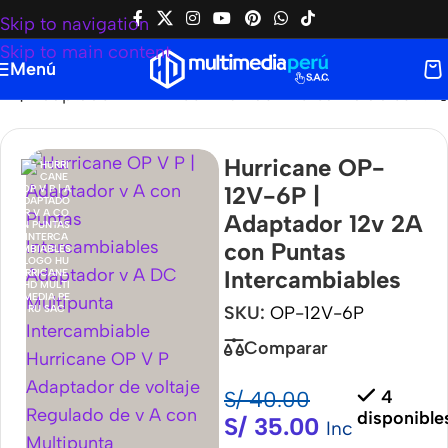
Skip to navigation
Skip to main content
Menú
P | Adaptador 12v 2A con Puntas Intercambiables
Hurricane OP-
12V-6P |
Adaptador 12v 2A
con Puntas
Intercambiables
SKU:
OP-12V-6P
Comparar
S/
40.00
4
disponible
S/
35.00
Inc