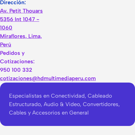
Dirección:
Av. Petit Thouars
5356 Int 1047 -
1060
Miraflores, Lima,
Perú
Pedidos y
Cotizaciones:
950 100 332
cotizaciones@hdmultimediaperu.com
Especialistas en Conectividad, Cableado
Estructurado, Audio & Video, Convertidores,
Cables y Accesorios en General