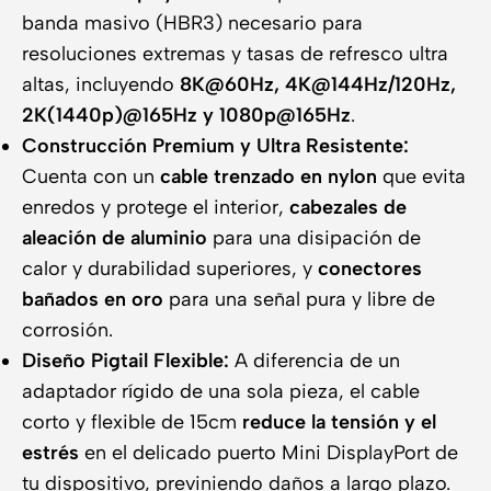
banda masivo (HBR3) necesario para
resoluciones extremas y tasas de refresco ultra
altas, incluyendo
8K@60Hz, 4K@144Hz/120Hz,
2K(1440p)@165Hz y 1080p@165Hz
.
Construcción Premium y Ultra Resistente:
Cuenta con un
cable trenzado en nylon
que evita
enredos y protege el interior,
cabezales de
aleación de aluminio
para una disipación de
calor y durabilidad superiores, y
conectores
bañados en oro
para una señal pura y libre de
corrosión.
Diseño Pigtail Flexible:
A diferencia de un
adaptador rígido de una sola pieza, el cable
corto y flexible de 15cm
reduce la tensión y el
estrés
en el delicado puerto Mini DisplayPort de
tu dispositivo, previniendo daños a largo plazo.