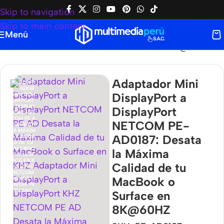
Skip to navigation
Skip to main content
Menú
xima Calidad de tu MacBook o Surface en 8K@60HZ
Adaptador Mini
DisplayPort a
DisplayPort
NETCOM PE-
AD0187: Desata
la Máxima
Calidad de tu
MacBook o
Surface en
8K@60HZ