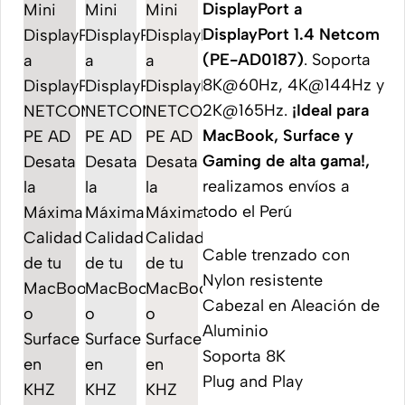
DisplayPort a
DisplayPort 1.4 Netcom
(PE-AD0187)
. Soporta
8K@60Hz, 4K@144Hz y
2K@165Hz.
¡Ideal para
MacBook, Surface y
Gaming de alta gama!,
realizamos envíos a
todo el Perú
Cable trenzado con
Nylon resistente
Cabezal en Aleación de
Aluminio
Soporta 8K
Plug and Play