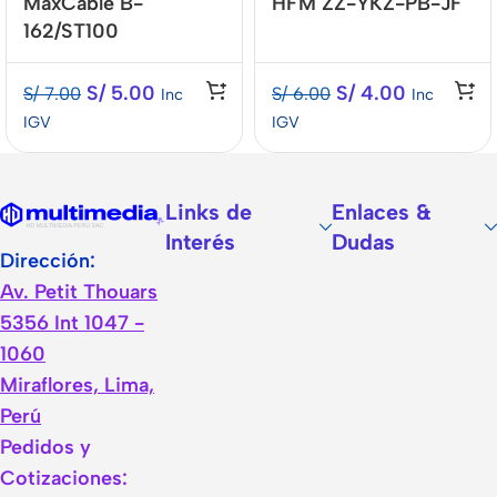
MaxCable B-
HFM ZZ-YKZ-PB-JF
162/ST100
S/
5.00
S/
4.00
S/
7.00
S/
6.00
Inc
Inc
IGV
IGV
Links de
Enlaces &
Interés
Dudas
Dirección:
Av. Petit Thouars
5356 Int 1047 -
1060
Miraflores, Lima,
Perú
Pedidos y
Cotizaciones: