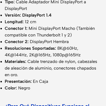
Tipo:
Cable Adaptador Mini DisplayPort a
DisplayPort
Versión:
DisplayPort 1.4
Longitud:
12 cm
Conector 1:
Mini DisplayPort Macho (También
compatible con Thunderbolt 1 y 2)
Conector 2:
DisplayPort Hembra
Resoluciones Soportadas:
8K@60Hz,
4K@144Hz, 2K@165Hz, 1080p@165Hz
Materiales:
Cable trenzado de nylon, cabezales
de aleación de aluminio, conectores chapados
en oro.
Presentación:
En Caja
Color:
Negro