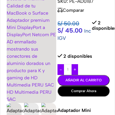
SKU:
PE-AD0187
Comparar
S/
50.00
2
disponible
S/
45.00
Inc
IGV
2 disponibles
-
+
AÑADIR AL CARRITO
Comprar Ahora
Adaptador Mini