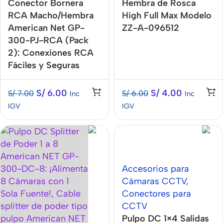
Conector Bornera
Hembra de Rosca
RCA Macho/Hembra
High Full Max Modelo
American Net GP-
ZZ-A-096512
300-PJ-RCA (Pack
2): Conexiones RCA
Fáciles y Seguras
S/
6.00
S/
4.00
S/
7.00
S/
6.00
Inc
Inc
IGV
IGV
Accesorios para
Cámaras CCTV
,
Conectores para
CCTV
Pulpo DC 1×4 Salidas