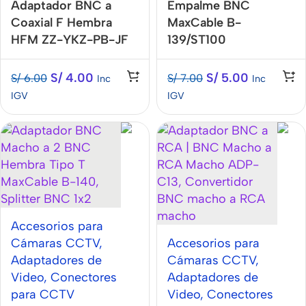
Adaptador BNC a
Empalme BNC
Coaxial F Hembra
MaxCable B-
HFM ZZ-YKZ-PB-JF
139/ST100
S/
4.00
S/
5.00
S/
6.00
S/
7.00
Inc
Inc
IGV
IGV
Accesorios para
Cámaras CCTV
,
Accesorios para
Adaptadores de
Cámaras CCTV
,
Video
,
Conectores
Adaptadores de
para CCTV
Video
,
Conectores