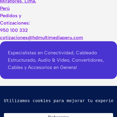
Miraflores, Lima,
Perú
Pedidos y
Cotizaciones:
950 100 332
cotizaciones@hdmultimediaperu.com
Especialistas en Conectividad, Cableado
Estructurado, Audio & Video, Convertidores,
Cables y Accesorios en General
Copyright © 2026 HD Multimedia PERU S.A.C. Todos
los Derechos Reservados.