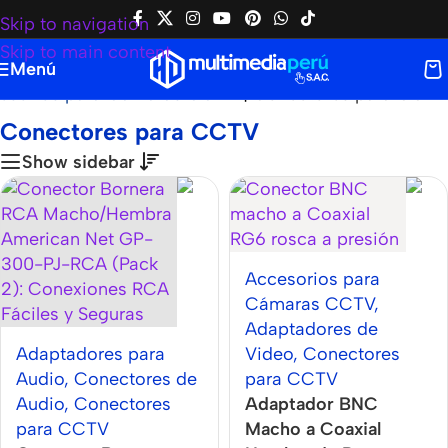
Skip to navigation
Skip to main content
Menú
esorios para Cámaras CCTV
|
Conectores para CCTV
Conectores para CCTV
Show sidebar
Accesorios para
Cámaras CCTV
,
Adaptadores de
Adaptadores para
Video
,
Conectores
Audio
,
Conectores de
para CCTV
Audio
,
Conectores
Adaptador BNC
para CCTV
Macho a Coaxial