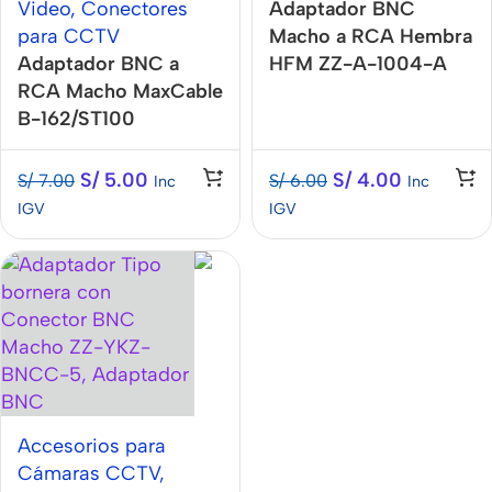
Video
,
Conectores
Adaptador BNC
para CCTV
Macho a RCA Hembra
Adaptador BNC a
HFM ZZ-A-1004-A
RCA Macho MaxCable
B-162/ST100
S/
5.00
S/
4.00
S/
7.00
S/
6.00
Inc
Inc
IGV
IGV
Accesorios para
Cámaras CCTV
,