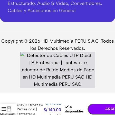
Estructurado, Audio & Video, Convertidores,
Cables y Accesorios en General
Copyright © 2026 HD Multimedia PERU S.A.C. Todos
los Derechos Reservados.
Detector de
-
+
Cables UTP
S/
145.00
Dtech TB-2992
4
AÑAD
Profesional |
S/
140.00
disponibles
Lantester e
Menú
Carrito