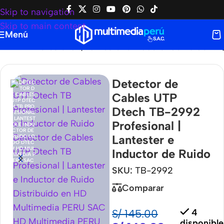
Skip to navigation
Skip to main content
Menú
2992 Profesional | Lantester e Inductor de Ruido
Detector de
Cables UTP
Dtech TB-2992
Profesional |
Lantester e
Inductor de Ruido
SKU:
TB-2992
Comparar
S/
145.00
4
disponible