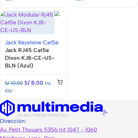
Jack Keystone Cat5e
Jack RJ45 Cat5e
Dixon KJ8-CE-US-
BLN (Azul)
S/
8.00
S/
10.00
Inc
IGV
Dirección:
Av. Petit Thouars 5356 Int 1047 - 1060