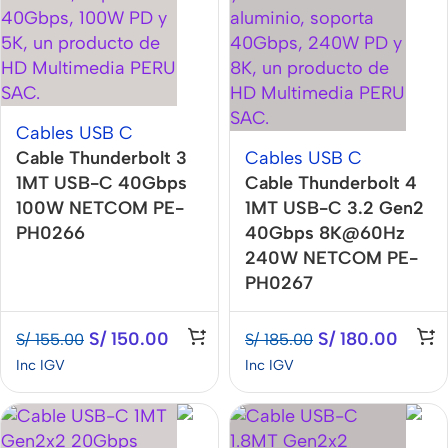
Cables USB C
Cable Thunderbolt 3
Cables USB C
1MT USB-C 40Gbps
Cable Thunderbolt 4
100W NETCOM PE-
1MT USB-C 3.2 Gen2
PH0266
40Gbps 8K@60Hz
240W NETCOM PE-
PH0267
S/
150.00
S/
180.00
S/
155.00
S/
185.00
Inc IGV
Inc IGV