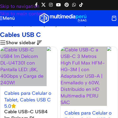
Skip to navigation
Skip to main content
Menú
Home
|
Tienda
|
Cómputo y Accesorios
|
Cables USB C
Cables USB C
Show sidebar
Cables para Celular o
Tablet
,
Cables USB C
5.0
Cable USB-C USB4
Cables para Celular o