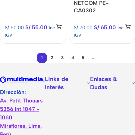
NETCOM PE-
CA0302
S/
55.00
S/
65.00
S/
60.00
S/
70.00
Inc
Inc
IGV
IGV
1
2
3
4
5
→
Links de
Enlaces &
Interés
Dudas
Dirección:
Av. Petit Thouars
5356 Int 1047 -
1060
Miraflores, Lima,
Perú