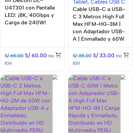
1m Delcom DL-
Tablet
,
Cables USB C
U4T301 con Pantalla
Cable USB-C a USB-
LED: ¡8K, 40Gbps y
C 3 Metros High Full
Carga de 240W!
Max HFM-HG-3M |
con Adaptador USB-
A | Enmallado y 60W
S/
60.00
S/
33.00
S/
65.00
S/
35.00
Inc
Inc
IGV
IGV