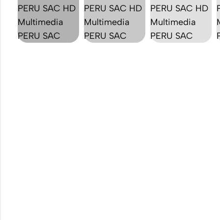
Para
Los Mejores
Celular
Accesorios
Celular
Adaptadores
para Celular
o
o Tableta
Tablet
Cables
USB &
USB-C
ver todo
Cargadores
Rápidos
Cargadores
de Celular
para el
Auto
Power
Bank