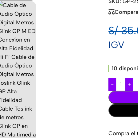
SKU:
GP-2
Compara
S/
35.
IGV
10 dispon
-
+
Compra el
C