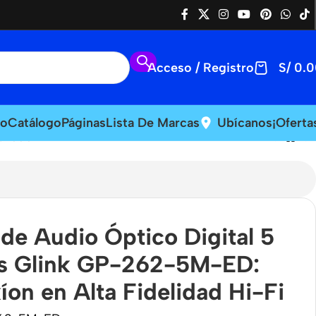
Acceso / Registro
S/
0.0
io
Catálogo
Páginas
Lista De Marcas
Ubícanos
¡Oferta
lidad Hi-Fi
de Audio Óptico Digital 5
s Glink GP-262-5M-ED:
on en Alta Fidelidad Hi-Fi