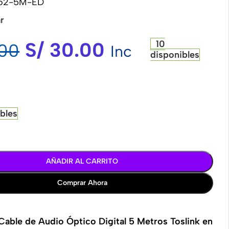
62-5M-ED
r
S/
30.00
10
00
Inc
disponibles
ibles
AÑADIR AL CARRITO
Comprar Ahora
able de Audio Óptico Digital 5 Metros Toslink en