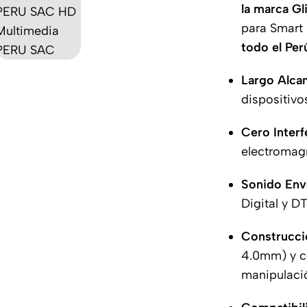
la marca G
para Smart
todo el Pe
Largo Alca
dispositivo
Cero Interf
electromagn
Sonido Env
Digital y DT
Construcci
4.0mm) y c
manipulaci