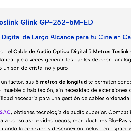
o
Toslink Glink GP-262-5M-ED
n Digital de Largo Alcance para tu Cine en C
con el
Cable de Audio Óptico Digital 5 Metros Tosli
tica que a veces generan los cables de cobre analógico
 un sonido cristalino y puro.
 un factor, sus
5 metros de longitud
te permiten conec
el mueble o habitación, sin necesidad de extensiones 
ibilidad necesaria para una gestión de cables ordenada.
 SAC
, obtienes tecnología de audio superior. Compat
ara consolas de videojuegos, reproductores Blu-Ray y 
itando la conexión y desconexión incluso en espacios 