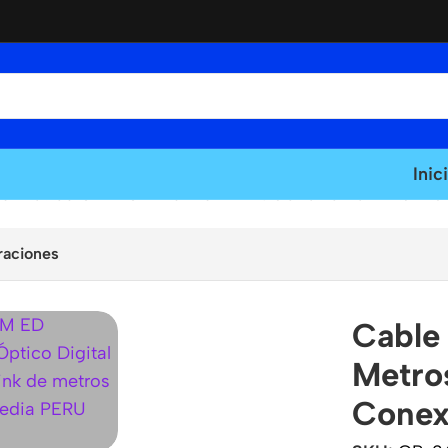
Inic
 5 Metros Glink GP-262-5M-ED: Conexíon en Alta Fide
raciones
Cable 
Metro
Conexí