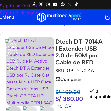
Skip to navigation
Skip to main content
Menú
4A | Extender USB 2.0 de 50M por Cable de RED
Dtech DT-7014A
| Extender USB
2.0 de 50M por
Cable de RED
SKU:
GP-DT7014A
Comparar
S/
400.00
2
disponibl
S/
380.00
Inc IGV