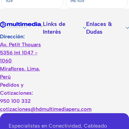
IGV
Inc IGV
Links de
Enlaces &
Interés
Dudas
Dirección:
Av. Petit Thouars
5356 Int 1047 -
1060
Miraflores, Lima,
Perú
Pedidos y
Cotizaciones:
950 100 332
cotizaciones@hdmultimediaperu.com
Especialistas en Conectividad, Cableado