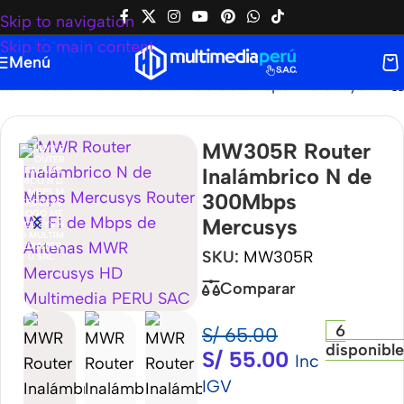
Skip to navigation
Skip to main content
Menú
R Router Inalámbrico N de 300Mbps Mercusys
MW305R Router
Inalámbrico N de
300Mbps
Mercusys
SKU:
MW305R
Comparar
6
S/
65.00
disponibl
S/
55.00
Inc
IGV