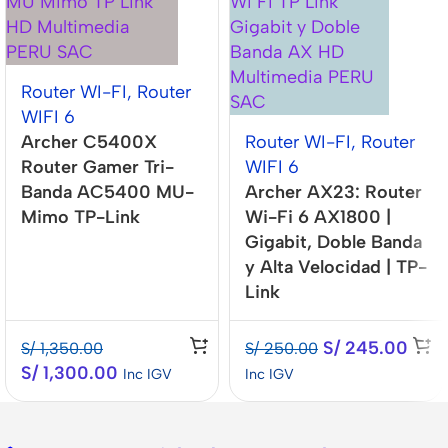
Router WI-FI
,
Router
WIFI 6
Archer C5400X
Router WI-FI
,
Router
Router Gamer Tri-
WIFI 6
Banda AC5400 MU-
Archer AX23: Router
Mimo TP-Link
Wi-Fi 6 AX1800 |
Gigabit, Doble Banda
y Alta Velocidad | TP-
Link
S/
245.00
S/
1,350.00
S/
250.00
S/
1,300.00
Inc IGV
Inc IGV