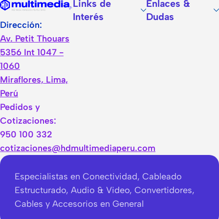
Links de
Enlaces &
Interés
Dudas
Dirección:
Av. Petit Thouars
5356 Int 1047 -
1060
Miraflores, Lima,
Perú
Pedidos y
Cotizaciones:
950 100 332
cotizaciones@hdmultimediaperu.com
Especialistas en Conectividad, Cableado
Estructurado, Audio & Video, Convertidores,
Cables y Accesorios en General