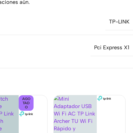
aciones aún.
TP-LINK
Pci Express X1
AGO
TAD
O