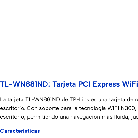
Para
Los Mejores
Celular
Accesorios
Celular
Adaptadores
para Celular
o
o Tableta
Tablet
Cables
USB &
USB-C
ver todo
Cargadores
Rápidos
TL-WN881ND: Tarjeta PCI Express WiF
Cargadores
de Celular
para el
La tarjeta TL-WN881ND de TP-Link es una tarjeta de r
Auto
escritorio. Con soporte para la tecnología WiFi N300,
Power
escritorio, permitiendo una navegación más fluida, jue
Bank
Características