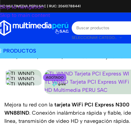
Skip to navigation
HD MULTIMEDIA PERU SAC | RUC: 20610788441
Skip to main content
SELECCIONAR CATEGORÍA
PRODUCTOS
Home
|
Tienda
|
TP-LINK
|
TL-WN881ND Tarjeta PCI E
AGOTADO
Mejora tu red con la
tarjeta WiFi PCI Express N300
WN881ND
. Conexión inalámbrica rápida y fiable, id
línea, transmisión de video HD y navegación rápida.