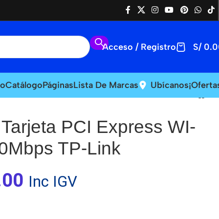
Acceso / Registro
S/
0.0
io
Catálogo
Páginas
Lista De Marcas
Ubícanos
¡Oferta
arjeta PCI Express WI-
00Mbps TP-Link
.00
Inc IGV