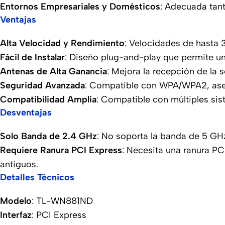
Entornos Empresariales y Domésticos
: Adecuada tan
Ventajas
Alta Velocidad y Rendimiento
: Velocidades de hasta 
Fácil de Instalar
: Diseño plug-and-play que permite una
Antenas de Alta Ganancia
: Mejora la recepción de la s
Seguridad Avanzada
: Compatible con WPA/WPA2, ase
Compatibilidad Amplia
: Compatible con múltiples sis
Desventajas
Solo Banda de 2.4 GHz
: No soporta la banda de 5 GHz
Requiere Ranura PCI Express
: Necesita una ranura PC
antiguos.
Detalles Técnicos
Modelo
: TL-WN881ND
Interfaz
: PCI Express