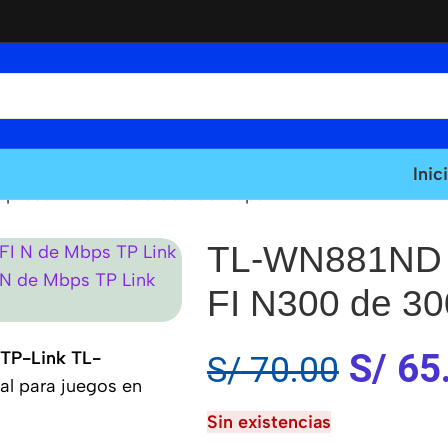
Inic
xpress WI-FI N300 de 300Mbps TP-Link
TL-WN881ND T
FI N300 de 3
S/
65
 TP-Link TL-
S/
70.00
eal para juegos en
Sin existencias