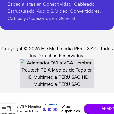
Especialistas en Conectividad, Cableado
Estructurado, Audio & Video, Convertidores,
Cables y Accesorios en General
Copyright © 2026 HD Multimedia PERU S.A.C. Todos
los Derechos Reservados.
-
+
Adaptador DVI
S/
12.00
a VGA Hembra
30
AÑADI
S/
10.00
disponibles
Trautech PE-
Menú
Carrito