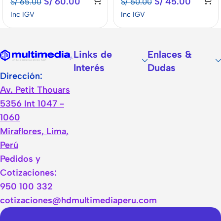
S/
60.00
S/
45.00
S/
65.00
S/
50.00
Inc IGV
Inc IGV
Links de
Enlaces &
Interés
Dudas
Dirección:
Av. Petit Thouars
5356 Int 1047 -
1060
Miraflores, Lima,
Perú
Pedidos y
Cotizaciones:
950 100 332
cotizaciones@hdmultimediaperu.com