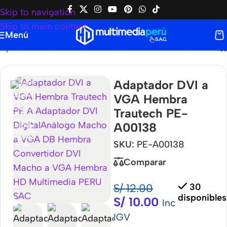
Skip to navigation
Skip to main content
Menú
aptador DVI a VGA Hembra Trautech PE-A00138
Adaptador DVI a
VGA Hembra
Trautech PE-
A00138
SKU:
PE-A00138
Comparar
S/
12.00
30
disponibles
S/
10.00
Inc
IGV