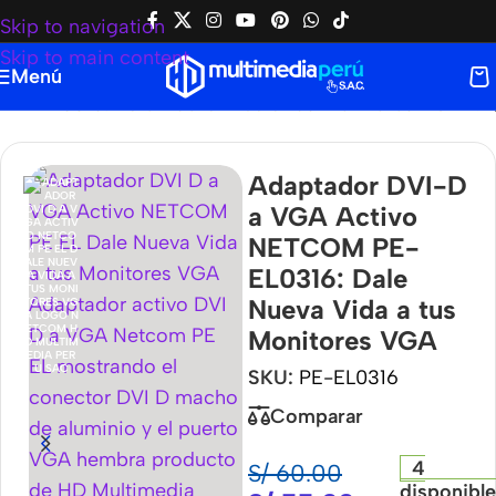
Skip to navigation
Skip to main content
Menú
E-EL0316: Dale Nueva Vida a tus Monitores VGA
Adaptador DVI-D
a VGA Activo
NETCOM PE-
EL0316: Dale
Nueva Vida a tus
Monitores VGA
SKU:
PE-EL0316
Comparar
4
S/
60.00
disponibl