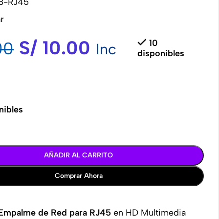
8-RJ45
r
S/
10.00
10
00
Inc
disponibles
nibles
AÑADIR AL CARRITO
Comprar Ahora
Empalme de Red para RJ45
en HD Multimedia