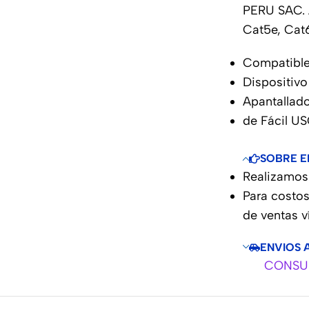
PERU SAC.
Cat5e, Cat
Compatible
Dispositivo
Apantallad
de Fácil U
SOBRE E
Realizamos 
Para costos
de ventas 
ENVIOS 
CONSUL