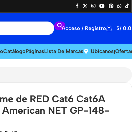
Acceso / Registro
S/
0.0
io
Catálogo
Páginas
Lista De Marcas
Ubícanos
¡Oferta
me de RED Cat6 Cat6A
 American NET GP-148-