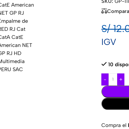
SKU:
GP-11
Compara
S/
12.
IGV
10 dispo
-
+
Compra el