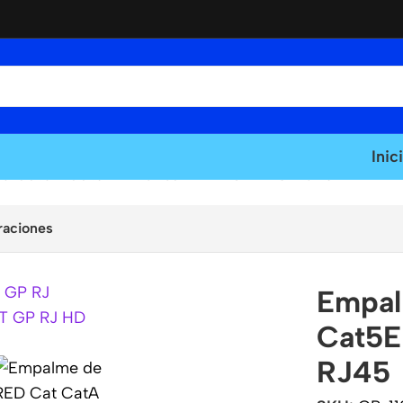
Inic
6 Cat6A Cat5E American NET GP-148-RJ45
raciones
Empal
Cat5E
RJ45