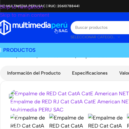
Skip to navigation
HD MULTIMEDIA PERU SAC | RUC: 20610788441
Skip to main content
SELECCIONAR CATEGORÍA
PRODUCTOS
Home
|
Tienda
|
American NET
|
Empalme de RED Cat
Información del Producto
Especificaciones
Valo