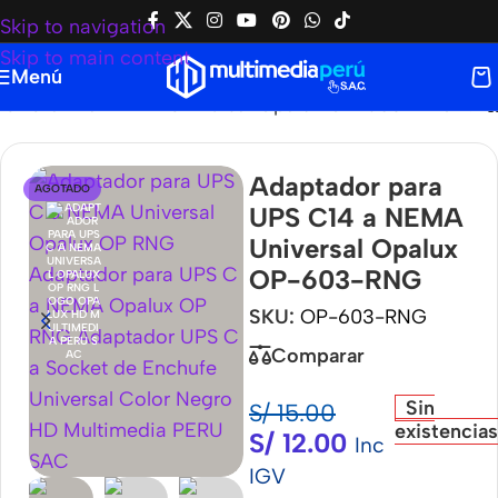
Skip to navigation
Skip to main content
Menú
 UPS C14 a NEMA Universal Opalux OP-603-RNG
Adaptador para
AGOTADO
UPS C14 a NEMA
Universal Opalux
OP-603-RNG
SKU:
OP-603-RNG
Comparar
Sin
S/
15.00
existencias
S/
12.00
Inc
IGV