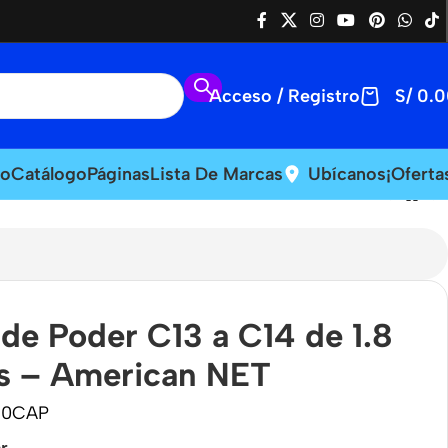
Acceso / Registro
S/
0.0
io
Catálogo
Páginas
Lista De Marcas
Ubícanos
¡Oferta
de Poder C13 a C14 de 1.8
s – American NET
30CAP
r