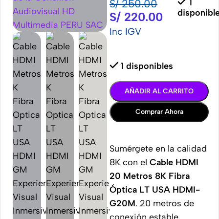
S/
250.00
1
disponibl
S/
220.00
Inc IGV
1 disponibles
AÑADIR AL CARRITO
Comprar Ahora
Sumérgete en la calidad
8K con el
Cable HDMI
20 Metros 8K Fibra
Óptica LT USA HDMI-
G20M
. 20 metros de
conexión estable,