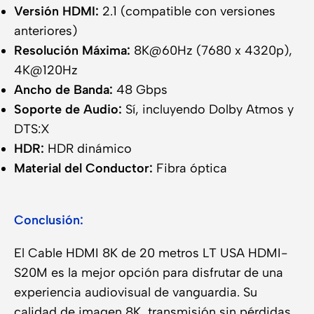
Versión HDMI:
2.1 (compatible con versiones
anteriores)
Resolución Máxima:
8K@60Hz (7680 x 4320p),
4K@120Hz
Ancho de Banda:
48 Gbps
Soporte de Audio:
Sí, incluyendo Dolby Atmos y
DTS:X
HDR:
HDR dinámico
Material del Conductor:
Fibra óptica
Conclusión:
El Cable HDMI 8K de 20 metros LT USA HDMI-
S20M es la mejor opción para disfrutar de una
experiencia audiovisual de vanguardia. Su
calidad de imagen 8K, transmisión sin pérdidas