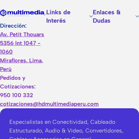
Links de
Enlaces &
Interés
Dudas
Dirección:
Av. Petit Thouars
5356 Int 1047 -
1060
Miraflores, Lima,
Perú
Pedidos y
Cotizaciones:
950 100 332
cotizaciones@hdmultimediaperu.com
Especialistas en Conectividad, Cableado
Estructurado, Audio & Video, Convertidores,