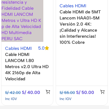
Cables HDMI
Cable HDMI de 5MT
Lancom HAA01-5M
Versión 2.0 4K:
¡Calidad y Alcance
sin Interferencias!
100% Cobre
5.0
Cables HDMI
Cable HDMI
LANCOM 1.80
Metros v2.0 Ultra HD
4K 2160p de Alta
Velocidad
S/
40.00
S/
50.00
S/
42.00
S/
55.00
Inc IGV
Inc IGV