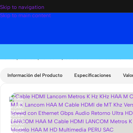
Skip to navigation
Skip to main content
Home
|
Tienda
|
Lancom
|
Cable HDMI Lancom 10 Me
Información del Producto
Especificaciones
Valo