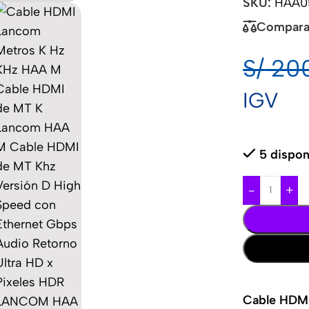
SKU:
HAA0
Compara
S/
200
IGV
5 dispon
-
+
Cable HDM