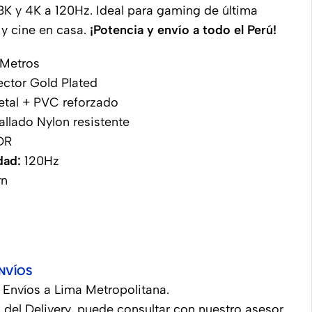
8K y 4K a 120Hz. Ideal para gaming de última
y cine en casa.
¡Potencia y envío a todo el Perú!
0 Metros
ector Gold Plated
etal + PVC reforzado
allado Nylon resistente
DR
dad:
120Hz
rn
NVÍOS
Envíos a Lima Metropolitana.
 del Delivery, puede consultar con nuestro asesor