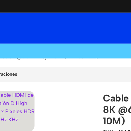
tros 8K @60Hz 4K@120Hz (HAA05-10M)
raciones
Cable
8K @
10M)