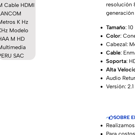
resolución 
generación 
Tamaño
: 1
Color
: Con
Cabezal: M
Cable
: Enm
Soporta
: H
Alta Veloci
Audio Retu
Versión: 2.1
SOBRE E
Realizamos 
Para costos