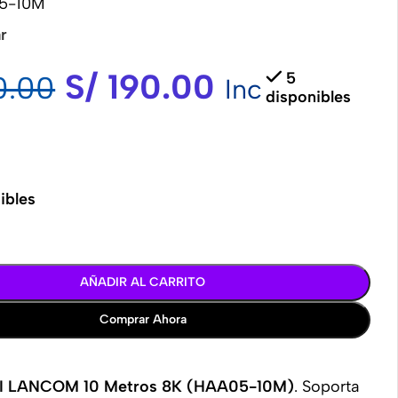
5-10M
r
S/
190.00
5
.00
Inc
disponibles
ibles
AÑADIR AL CARRITO
Comprar Ahora
I LANCOM 10 Metros 8K (HAA05-10M)
. Soporta