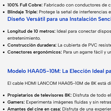
100% Full Cobre:
Fabricado con conductores de co
Blindaje Triple:
Protege la señal de interferencias 
Diseño Versátil para una Instalación Senci
Longitud de 10 metros:
Ideal para conectar disposi
entretenimiento.
Construcción duradera:
La cubierta de PVC resiste
Conectores ergonómicos:
Para un agarre fácil y u
Modelo HAA05-10M: La Elección Ideal par
El cable HDMI LANCOM HAA05-10M de 8K está diseñ
Propietarios de televisores 8K:
Disfruta de todo el
Gamers:
Experimenta imágenes fluidas y sin retras
Amantes del cine en casa:
Disfruta de una experien