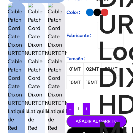
Color
Fabricante
Tamaño
01MT
02MT
03MT
10MT
15MT
-
+
AÑADIR AL CARRITO