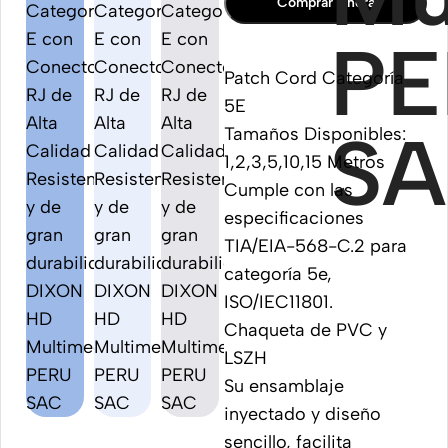
Comprar Ahora
Patch Cord Categoría
5E
Tamaños Disponibles:
1,2,3,5,10,15 Metros
Cumple con las
especificaciones
TIA/EIA-568-C.2 para
categoría 5e,
ISO/IEC11801.
Chaqueta de PVC y
LSZH
Su ensamblaje
inyectado y diseño
sencillo, facilita