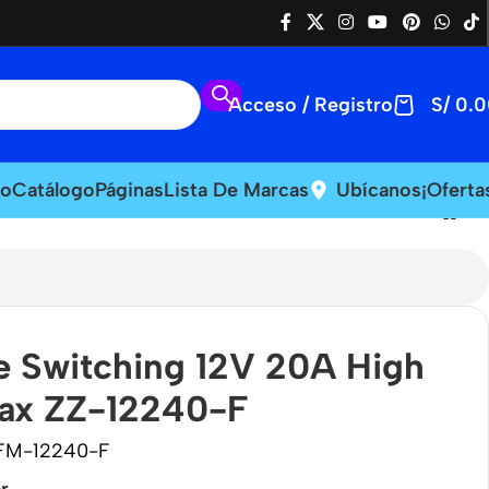
Acceso / Registro
S/
0.0
io
Catálogo
Páginas
Lista De Marcas
Ubícanos
¡Oferta
e Switching 12V 20A High
Max ZZ-12240-F
FM-12240-F
r