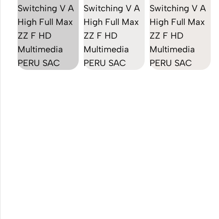
Para
Los Mejores
Celular
Accesorios
Celular
Adaptadores
para Celular
o
o Tableta
Tablet
Cables
USB &
USB-C
ver todo
Cargadores
Rápidos
Cargadores
de Celular
para el
Auto
Power
Bank