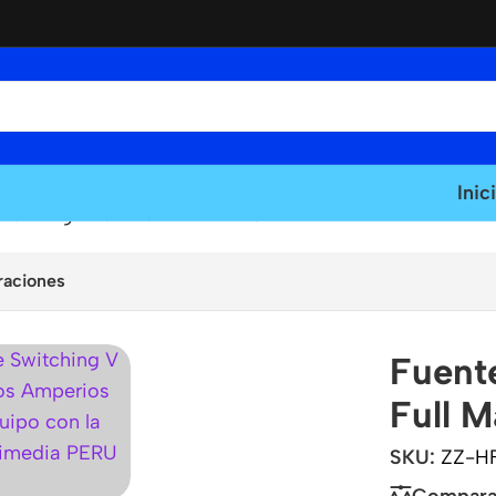
Inic
 20A High Full Max ZZ-12240-F
raciones
Fuent
Full 
SKU:
ZZ-H
Compara