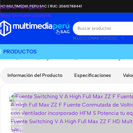
Skip to navigation
HD MULTIMEDIA PERU SAC | RUC: 20610788441
Skip to main content
SELECCIONAR CATEGORÍA
PRODUCTOS
Home
|
Tienda
|
High Full Max
|
Fuente Switching 12V
Información del Producto
Especificaciones
Valo