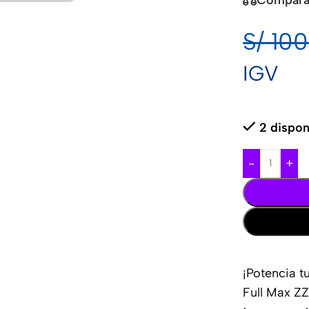
S/
100
IGV
2 dispon
-
+
¡Potencia t
Full Max Z