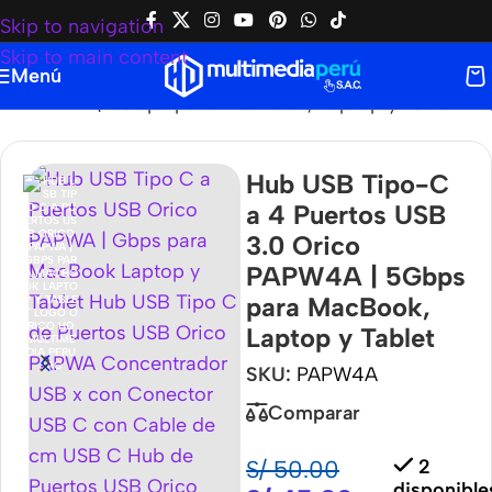
Skip to navigation
Skip to main content
Menú
o PAPW4A | 5Gbps para MacBook, Laptop y Tablet
Hub USB Tipo-C
a 4 Puertos USB
3.0 Orico
PAPW4A | 5Gbps
para MacBook,
Laptop y Tablet
SKU:
PAPW4A
Comparar
S/
50.00
2
disponible