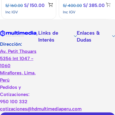
S/
150.00
S/
385.00
S/
160.00
S/
400.00
Inc IGV
Inc IGV
Links de
Enlaces &
Interés
Dudas
Dirección:
Av. Petit Thouars
5356 Int 1047 -
1060
Miraflores, Lima,
Perú
Pedidos y
Cotizaciones:
950 100 332
cotizaciones@hdmultimediaperu.com