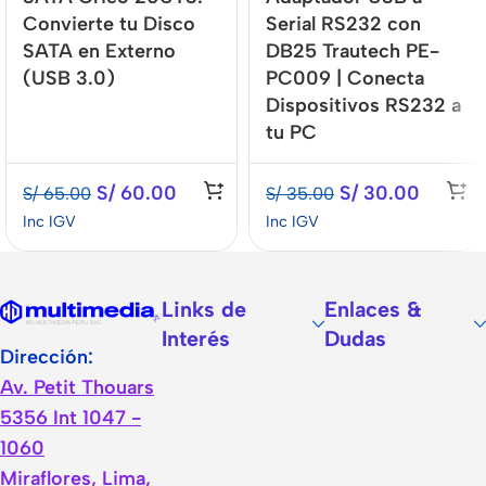
Convierte tu Disco
Serial RS232 con
SATA en Externo
DB25 Trautech PE-
(USB 3.0)
PC009 | Conecta
Dispositivos RS232 a
tu PC
S/
60.00
S/
30.00
S/
65.00
S/
35.00
Inc IGV
Inc IGV
Links de
Enlaces &
Interés
Dudas
Dirección:
Av. Petit Thouars
5356 Int 1047 -
1060
Miraflores, Lima,