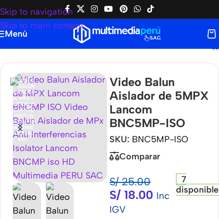
Skip to navigation
Skip to main content
Menú
o Balun Aislador de 5MPX Lancom BNC5MP-ISO
Video Balun
Aislador de 5MPX
Lancom
BNC5MP-ISO
SKU:
BNC5MP-ISO
Comparar
7
S/
25.00
disponible
S/
18.00
Inc
IGV