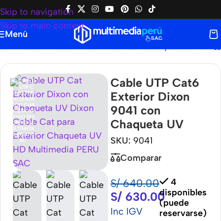
Skip to navigation
Skip to main content
Menú
 UTP Cat6 Exterior Dixon 9041 con Chaqueta UV
Cable UTP Cat6
Exterior Dixon
9041 con
Chaqueta UV
SKU:
9041
Comparar
S/
640.00
4
disponibles
S/
630.00
(puede
Inc IGV
reservarse)