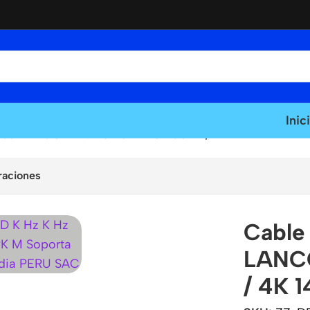
Inic
ros LANCOM v1.4 Ultra HD 8K 60Hz / 4K 144Hz
raciones
Cable
LANCO
/ 4K 