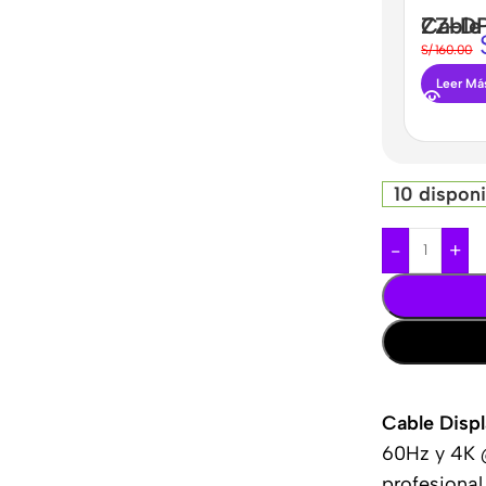
Cable DisplayPort 
S/
160.00
Leer Má
10 dispon
-
+
Cable Disp
60Hz y 4K 
profesional