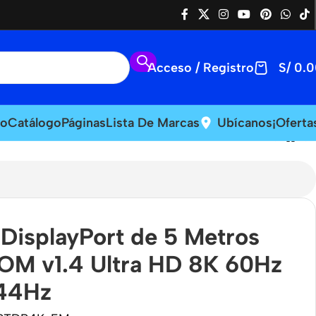
Acceso / Registro
S/
0.0
io
Catálogo
Páginas
Lista De Marcas
Ubícanos
¡Oferta
 DisplayPort de 5 Metros
M v1.4 Ultra HD 8K 60Hz
144Hz