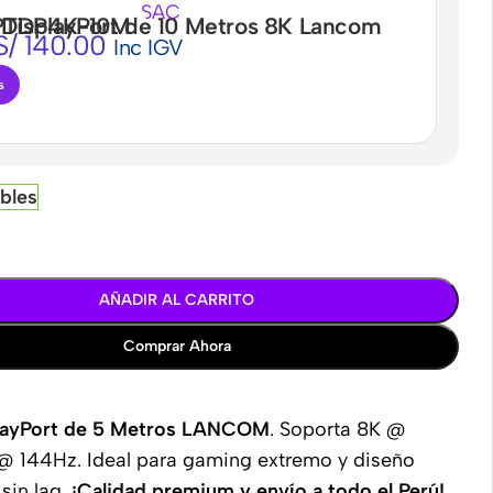
de 10 Metros 8K Lancom ZZ-DPTDP4K-10M
S/
140.00
Inc IGV
s
ibles
AÑADIR AL CARRITO
Comprar Ahora
layPort de 5 Metros LANCOM
. Soporta 8K @
@ 144Hz. Ideal para gaming extremo y diseño
 sin lag.
¡Calidad premium y envío a todo el Perú!