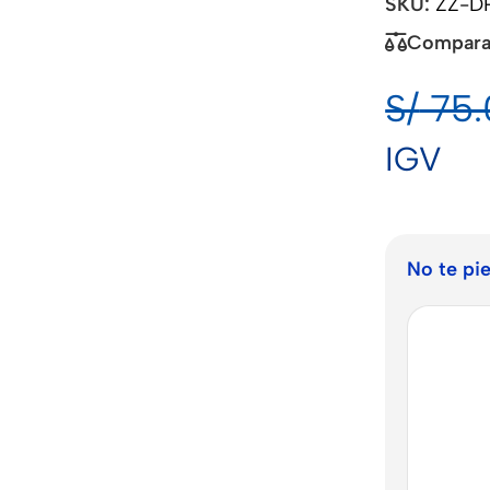
SKU:
ZZ-D
Compara
S/
75.
IGV
No te pi