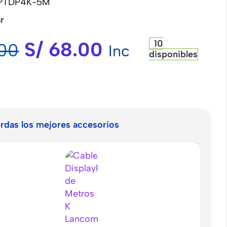
PTDP4K-5M
r
S/
68.00
10
00
Inc
disponibles
erdas los mejores accesorios