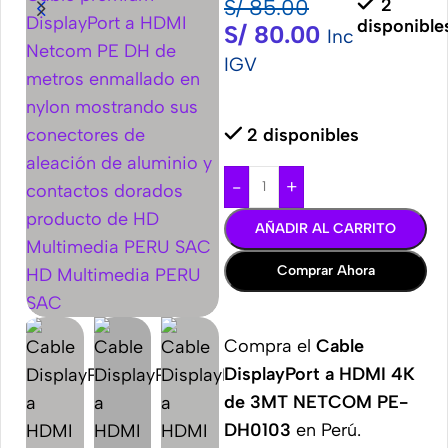
S/
85.00
2
disponible
S/
80.00
Inc
IGV
2 disponibles
-
+
AÑADIR AL CARRITO
Comprar Ahora
Compra el
Cable
DisplayPort a HDMI 4K
de 3MT NETCOM PE-
DH0103
en Perú.