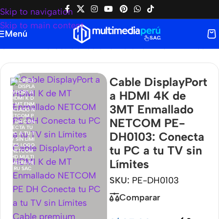
Skip to navigation
Skip to main content
Menú
M PE-DH0103: Conecta tu PC a tu TV sin Límites
Cable DisplayPort
a HDMI 4K de
3MT Enmallado
NETCOM PE-
DH0103: Conecta
tu PC a tu TV sin
Límites
SKU:
PE-DH0103
Comparar