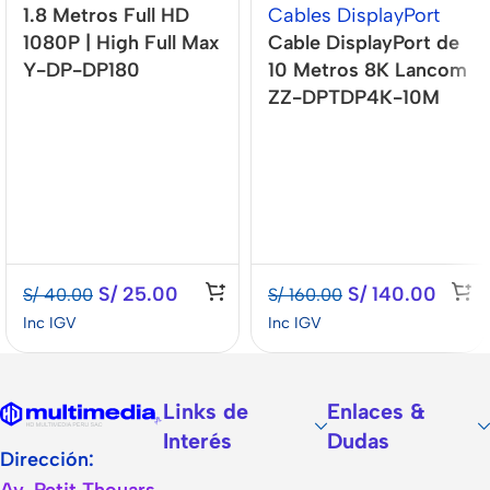
1.8 Metros Full HD
Cables DisplayPort
1080P | High Full Max
Cable DisplayPort de
Y-DP-DP180
10 Metros 8K Lancom
ZZ-DPTDP4K-10M
S/
25.00
S/
140.00
S/
40.00
S/
160.00
Inc IGV
Inc IGV
Links de
Enlaces &
Interés
Dudas
Dirección: