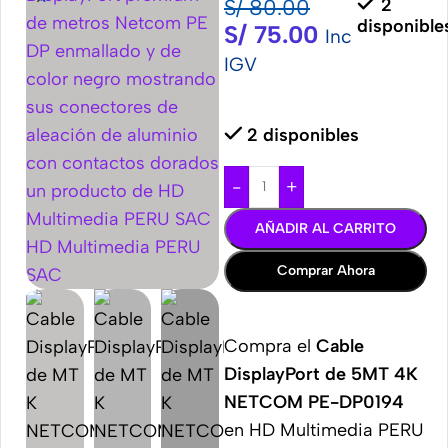
S/
80.00
2
disponible
S/
75.00
Inc
IGV
2 disponibles
-
+
AÑADIR AL CARRITO
Comprar Ahora
Compra el
Cable
DisplayPort de 5MT 4K
NETCOM PE-DP0194
en HD Multimedia PERU