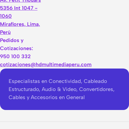
Av. Petit Thouars
5356 Int 1047 -
1060
Miraflores, Lima,
Perú
Pedidos y
Cotizaciones:
950 100 332
cotizaciones@hdmultimediaperu.com
Especialistas en Conectividad, Cableado
Estructurado, Audio & Video, Convertidores,
Cables y Accesorios en General