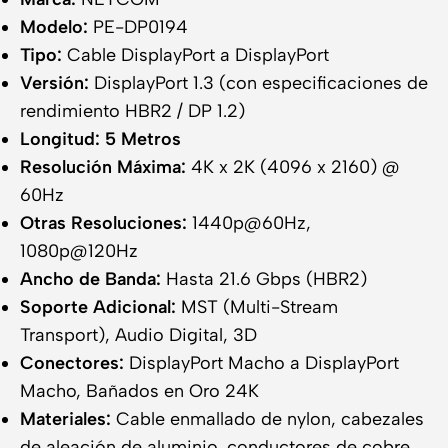
Modelo:
PE-DP0194
Tipo:
Cable DisplayPort a DisplayPort
Versión:
DisplayPort 1.3 (con especificaciones de
rendimiento HBR2 / DP 1.2)
Longitud:
5 Metros
Resolución Máxima:
4K x 2K (4096 x 2160) @
60Hz
Otras Resoluciones:
1440p@60Hz,
1080p@120Hz
Ancho de Banda:
Hasta 21.6 Gbps (HBR2)
Soporte Adicional:
MST (Multi-Stream
Transport), Audio Digital, 3D
Conectores:
DisplayPort Macho a DisplayPort
Macho, Bañados en Oro 24K
Materiales:
Cable enmallado de nylon, cabezales
de aleación de aluminio, conductores de cobre