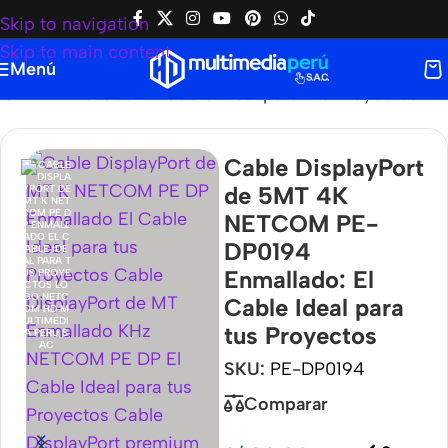
Skip to navigation
Skip to main content
Menú
94 Enmallado: El Cable Ideal para tus Proyectos
Cable DisplayPort
de 5MT 4K
NETCOM PE-
DP0194
Enmallado: El
Cable Ideal para
tus Proyectos
SKU:
PE-DP0194
Comparar