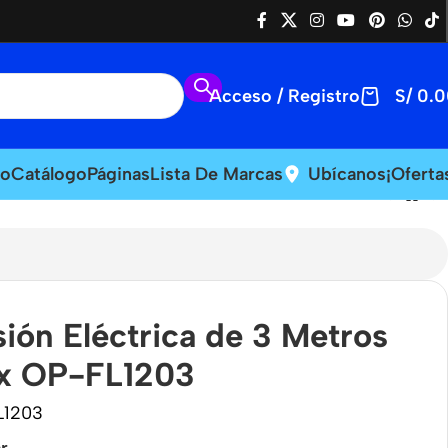
Acceso / Registro
S/
0.0
io
Catálogo
Páginas
Lista De Marcas
Ubícanos
¡Oferta
ión Eléctrica de 3 Metros
x OP-FL1203
L1203
r