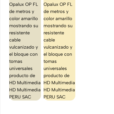
Para
Los Mejores
Celular
Accesorios
Celular
Adaptadores
para Celular
o
o Tableta
Tablet
Cables
USB &
USB-C
ver todo
Cargadores
Rápidos
Cargadores
de Celular
para el
Auto
Power
Bank