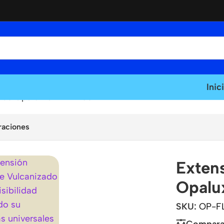
Inic
tros Opalux OP-FL1203
raciones
Extens
Opalu
SKU:
OP-F
Compara