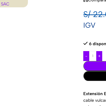
S/
22.
IGV
6 dispon
-
+
Extensión 
cable vulca