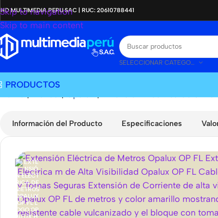
Skip to navigation
HD MULTIMEDIA PERU SAC | RUC: 20610788441
Skip to main content
SELECCIONAR CATEGORÍA
PRODUCTOS
Home
|
Tienda
|
Opalux
|
Extensión Eléctrica de 3 Me
Información del Producto
Especificaciones
Valo