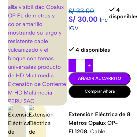
S/
33.00
4
disponible
S/
30.00
Inc
IGV
4 disponibles
-
+
AÑADIR AL CARRITO
Comprar Ahora
Extensión Eléctrica de 8
Metros Opalux OP-
FL1208.
Cable