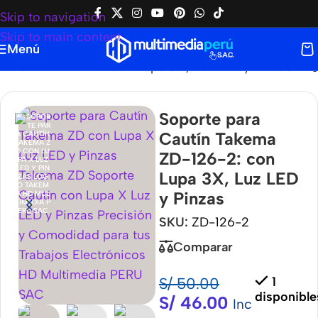
Skip to navigation
Skip to main content
Menú
 Takema ZD-126-2: con Lupa 3X, Luz LED y Pinzas
Soporte para
Cautín Takema
ZD-126-2: con
Lupa 3X, Luz LED
y Pinzas
SKU:
ZD-126-2
Comparar
S/
50.00
1
disponible
S/
46.00
Inc