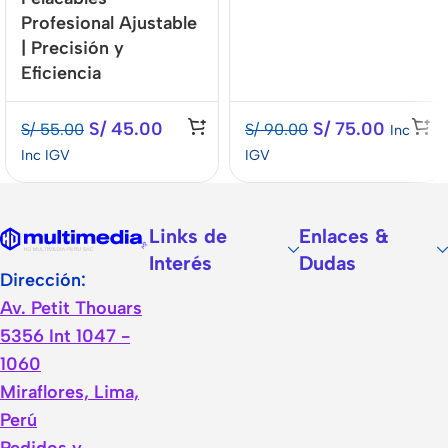
Profesional Ajustable
| Precisión y
Eficiencia
S/
45.00
S/
75.00
S/
55.00
S/
90.00
Inc
Inc IGV
IGV
Links de
Enlaces &
Interés
Dudas
Dirección:
Av. Petit Thouars
5356 Int 1047 -
1060
Miraflores, Lima,
Perú