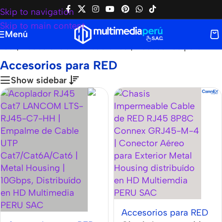
Skip to navigation
Skip to main content
Menú
nda
|
Redes & Comunicaciones
|
Accesorios para RED
Accesorios para RED
Show sidebar
Accesorios para RED