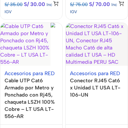
S/
30.00
S/
70.00
S/
35.00
S/
75.00
Inc
Inc
IGV
IGV
Accesorios para RED
Accesorios para RED
Cable UTP Cat6
Conector RJ45 Cat6
Armado por Metro y
x Unidad LT USA LT-
Ponchado con Rj45,
106-UN
chaqueta LSZH 100%
Cobre – LT USA LT-
556-AR