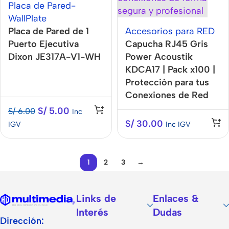
Placa de Pared-
WallPlate
Placa de Pared de 1
Accesorios para RED
Puerto Ejecutiva
Capucha RJ45 Gris
Dixon JE317A-V1-WH
Power Acoustik
KDCA17 | Pack x100 |
Protección para tus
Conexiones de Red
S/
5.00
S/
6.00
Inc
S/
30.00
IGV
Inc IGV
1
2
3
→
Links de
Enlaces &
Interés
Dudas
Dirección: