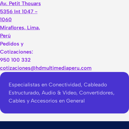
Av. Petit Thouars
5356 Int 1047 -
1060
Miraflores, Lima,
Perú
Pedidos y
Cotizaciones:
950 100 332
cotizaciones@hdmultimediaperu.com
Especialistas en Conectividad, Cableado
Estructurado, Audio & Video, Convertidores,
Cables y Accesorios en General