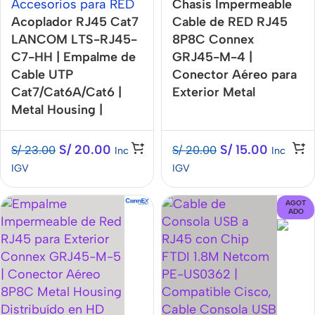
Accesorios para RED
Chasis Impermeable
Acoplador RJ45 Cat7
Cable de RED RJ45
LANCOM LTS-RJ45-
8P8C Connex
C7-HH | Empalme de
GRJ45-M-4 |
Cable UTP
Conector Aéreo para
Cat7/Cat6A/Cat6 |
Exterior Metal
Metal Housing |
Housing
10Gbps
S/
20.00
S/
15.00
S/
23.00
S/
20.00
Inc
Inc
IGV
IGV
AGOT
ADO