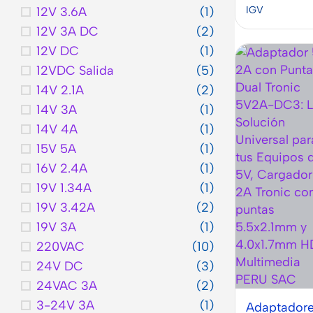
Celular
Adaptadores
IGV
12V 3.6A
(1)
para Celular
o
12V 3A DC
(2)
o Tableta
12V DC
(1)
Tablet
Cables
12VDC Salida
(5)
USB &
14V 2.1A
(2)
USB-C
ver todo
14V 3A
(1)
Cargadores
14V 4A
(1)
Rápidos
15V 5A
(1)
Cargadores
16V 2.4A
(1)
de Celular
para el
19V 1.34A
(1)
Auto
19V 3.42A
(2)
Power
19V 3A
(1)
Bank
220VAC
(10)
24V DC
(3)
24VAC 3A
(2)
3-24V 3A
(1)
Adaptadore