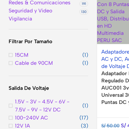
Redes & Comunicaciones
191
Seguridad y Video
130
Vigilancia
Filtrar Por Tamaño
Adaptadore
15CM
(1)
AC y DC
,
A
Cable de 90CM
(1)
de Voltaje
Adaptador M
Regulado 
AUC001 3v
Salida De Voltaje
Universal 
1.5V - 3V - 4.5V - 6V -
Puntas DC 
(1)
Accesorios
7.5V - 9V - 12V DC
Para
Los Mejores
100~240V AC
(17)
Celular
Accesorios
S/
12V 1A
(3)
S/
50.00