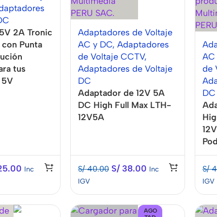
daptadores
 DC
5V 2A Tronic
Adaptadores de Voltaje
con Punta
AC y DC
,
Adaptadores
Ada
lución
de Voltaje CCTV
,
AC
ara tus
Adaptadores de Voltaje
de 
 5V
DC
Ada
Adaptador de 12V 5A
DC
DC High Full Max LTH-
Ada
12V5A
Hig
12V
Pod
25.00
S/
38.00
S/
40.00
S/
4
Inc
Inc
IGV
IGV
AGO