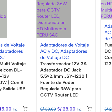
Ada
AC
de 
s de Voltaje
Adaptadores de Voltaje
Fue
daptadores
AC y DC
,
Adaptadores
DC 
 DC
de Voltaje DC
Cor
ulti Voltaje
Transformador 12V 3A
12
Delcom DL-
Adaptador DC Jack
-12v
5.5×2.1mm JSY-1230 |
30W | Con 8
Fuente de Poder
y Salida USB
Regulada 36W para
CCTV Router LED
45.00
S/
28.00
S/
30.00
S/
2
Inc
Inc