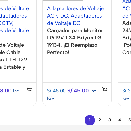
Ada
s de Voltaje
Adaptadores de Voltaje
AC
daptadores
AC y DC
,
Adaptadores
de 
 CCTV
,
de Voltaje DC
Ada
s de Voltaje
Cargador para Monitor
24V
LG 19V 1.3A Briyon LG-
Bri
de Voltaje
19134: ¡El Reemplazo
¡Po
le Cable
Perfecto!
Con
Max LTH-12V-
a Estable y
8.00
S/
45.00
S/
48.00
S/
3
Inc
Inc
IGV
IGV
1
2
3
4
5