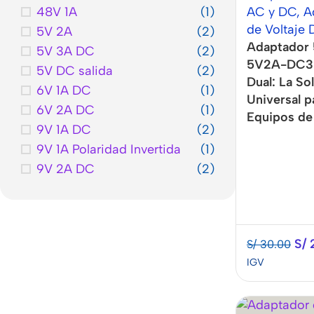
48V 1A
(1)
AC y DC
,
A
de Voltaje
5V 2A
(2)
Adaptador 
5V 3A DC
(2)
5V2A-DC3 
5V DC salida
(2)
Dual: La So
6V 1A DC
(1)
Universal p
6V 2A DC
(1)
Equipos de
9V 1A DC
(2)
9V 1A Polaridad Invertida
(1)
9V 2A DC
(2)
S/
S/
30.00
IGV