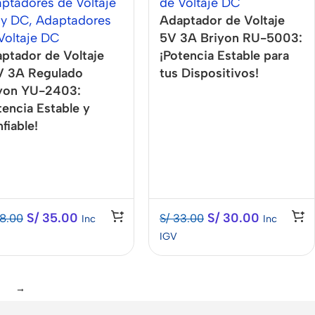
ptadores de Voltaje
de Voltaje DC
 y DC
,
Adaptadores
Adaptador de Voltaje
Voltaje DC
5V 3A Briyon RU-5003:
ptador de Voltaje
¡Potencia Estable para
 3A Regulado
tus Dispositivos!
yon YU-2403:
tencia Estable y
fiable!
S/
35.00
S/
30.00
8.00
S/
33.00
Inc
Inc
IGV
→