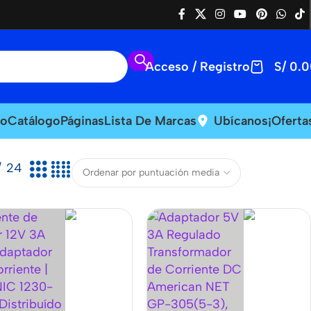
Acceso / Registro
S/
0.0
io
Catálogo
Páginas
Lista De Marcas
Ubícanos
¡Oferta
24