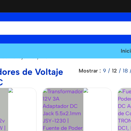
Inic
de Voltaje AC y DC
ores de Voltaje
Mostrar
9
12
18
C