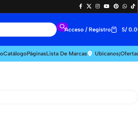
Acceso / Registro
S/
0.0
io
Catálogo
Páginas
Lista De Marcas
Ubícanos
¡Oferta