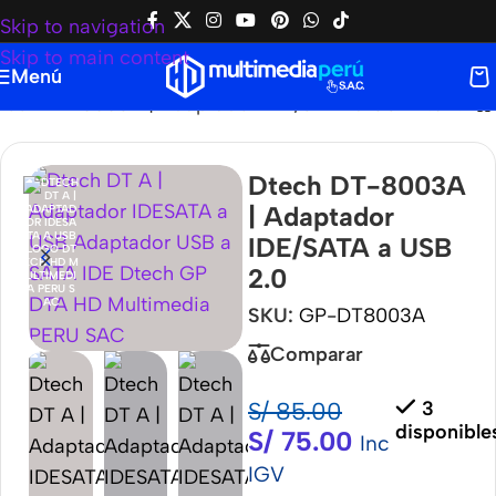
Skip to navigation
Skip to main content
Menú
ech DT-8003A | Adaptador IDE/SATA a USB 2.0
Dtech DT-8003A
| Adaptador
IDE/SATA a USB
2.0
SKU:
GP-DT8003A
Comparar
S/
85.00
3
disponible
S/
75.00
Inc
IGV