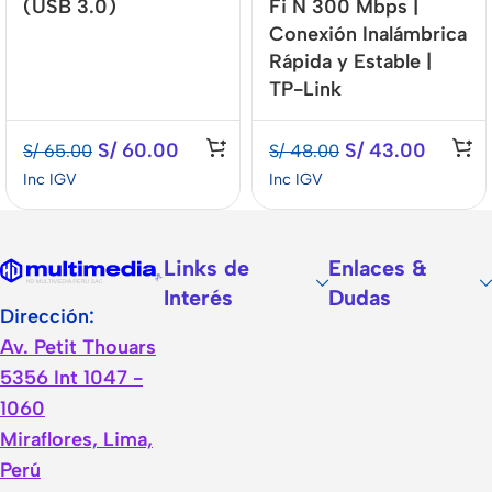
(USB 3.0)
Fi N 300 Mbps |
Conexión Inalámbrica
Rápida y Estable |
TP-Link
S/
60.00
S/
43.00
S/
65.00
S/
48.00
Inc IGV
Inc IGV
Links de
Enlaces &
Interés
Dudas
Dirección:
Av. Petit Thouars
5356 Int 1047 -
1060
Miraflores, Lima,
Perú