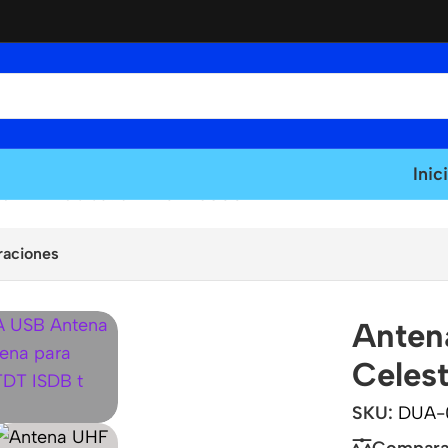
Inic
tal TDT Celestium DUA-08USB
raciones
Anten
Celes
SKU:
DUA-
Compara