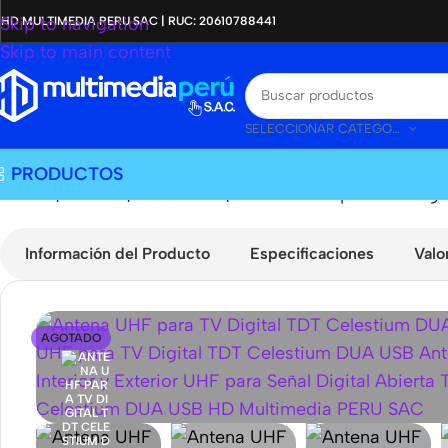
Skip to navigation
HD MULTIMEDIA PERU SAC | RUC: 20610788441
Skip to main content
SELECCIONAR CATEGORÍA
PRODUCTOS
Home
|
Tienda
|
Celestium
|
Antena UHF para TV Digi
Información del Producto
Especificaciones
Valo
AGOTADO