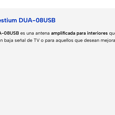
o
elestium DUA-08USB
UA-08USB
es una antena
amplificada para interiores
que
con baja señal de TV o para aquellos que desean mejora