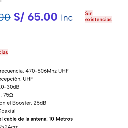
S/
65.00
Sin
00
Inc
existencias
cias
Frecuencia: 470-806Mhz UHF
ecepción: UHF
 20-30dB
: 75Ω
on el Booster: 25dB
Coaxial
l cable de la antena: 10 Metros
22x24cm