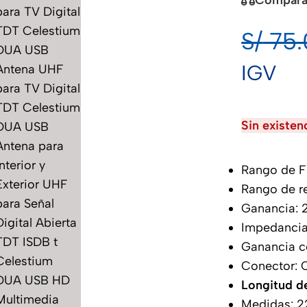
S/
75.
IGV
Sin existen
Rango de 
Rango de r
Ganancia:
Impedancia
Ganancia c
Conector: 
Longitud de
Medidas: 