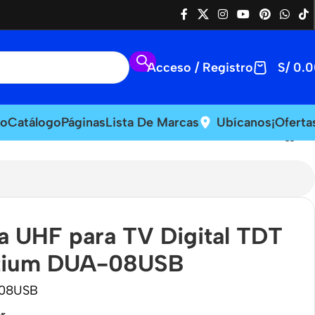
Acceso / Registro
S/
0.0
io
Catálogo
Páginas
Lista De Marcas
Ubícanos
¡Oferta
a UHF para TV Digital TDT
tium DUA-08USB
08USB
r