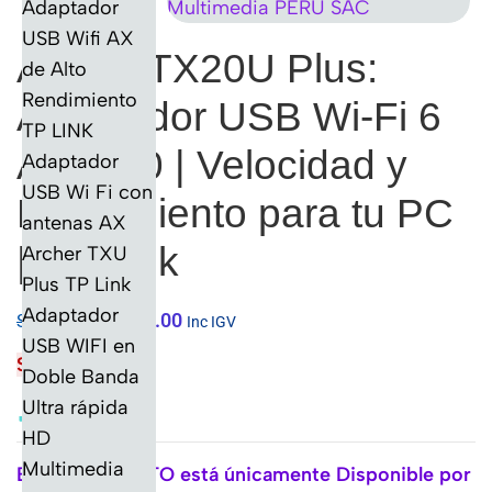
Archer TX20U Plus:
Adaptador USB Wi-Fi 6
AX1800 | Velocidad y
Rendimiento para tu PC
| TP-Link
S/
135.00
S/
155.00
Inc IGV
Sin existencias
Este PRODUCTO está únicamente Disponible por