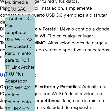
Wi-Fi para proteger tu red y tus datos.
Plug and Play:
Fácil instalación, simplemente
conéctalo a un puerto USB 3.0 y empieza a disfrutar
de Wi-Fi 6.
Diseño Compacto y Portátil:
Llévalo contigo a donde
vayas y disfruta de Wi-Fi 6 en cualquier lugar.
Tecnología MU-MIMO:
Altas velocidades de carga y
descarga incluso con varios dispositivos conectados
a la vez.
Usos Frecuentes:
Ordenadores de Escritorio y Portátiles:
Actualiza tu
PC o laptop antiguo con Wi-Fi 6 de alta velocidad.
Juegos Online Competitivos:
Juega con la mínima
latencia y la máxima velocidad de respuesta.