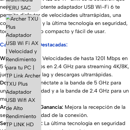
necesitas. Este potente adaptador USB Wi-Fi 6 te
permite disfrutar de velocidades ultrarrápidas, una
conexión estable y la última tecnología en seguridad,
todo en un diseño compacto y fácil de usar.
Características Destacadas:
Wi-Fi 6 AX1800:
Velocidades de hasta 1201 Mbps en
5 GHz y 574 Mbps en 2.4 GHz para streaming 4K/8K,
juegos online sin lag y descargas ultrarrápidas.
Doble Banda:
Conéctate a la banda de 5 GHz para
una mayor velocidad y a la banda de 2.4 GHz para un
mayor alcance.
Antenas de Alta Ganancia:
Mejora la recepción de la
señal y la estabilidad de la conexión.
Seguridad WPA3:
La última tecnología en seguridad