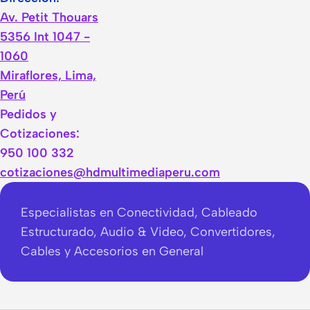
Av. Petit Thouars
5356 Int 1047 -
1060
Miraflores, Lima,
Perú
Pedidos y
Cotizaciones:
950 100 332
cotizaciones@hdmultimediaperu.com
Especialistas en Conectividad, Cableado
Estructurado, Audio & Video, Convertidores,
Cables y Accesorios en General