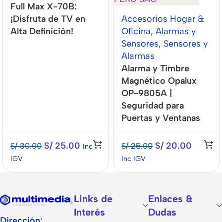
Full Max X-70B:
¡Disfruta de TV en
Accesorios Hogar &
Alta Definición!
Oficina
,
Alarmas y
Sensores
,
Sensores y
Alarmas
Alarma y Timbre
Magnético Opalux
OP-9805A |
Seguridad para
Puertas y Ventanas
S/
25.00
S/
20.00
S/
30.00
S/
25.00
Inc
IGV
Inc IGV
Links de
Enlaces &
Interés
Dudas
Dirección: