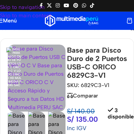
Skip to navigation
Skip to main content
Menú
sco Duro de 2 Puertos USB-C ORICO 6829C3-V1
Base para Disco
Duro de 2 Puertos
USB-C ORICO
6829C3-V1
SKU:
6829C3-V1
Comparar
S/
140.00
3
disponible
S/
135.00
Inc IGV