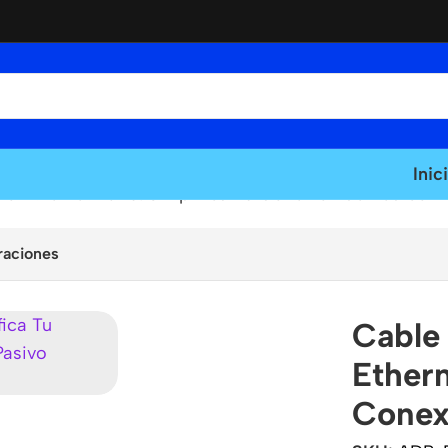
Inic
o Ethernet RJ45: Simplifica Tu Conexión de Red con
raciones
Cable
Ethern
Conex