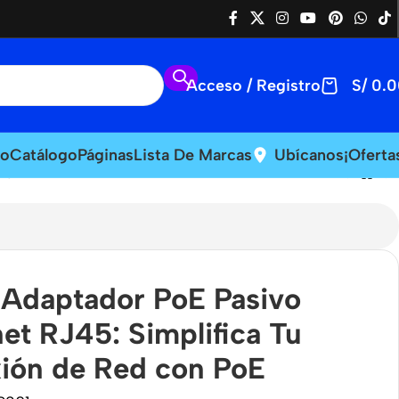
Acceso / Registro
S/
0.0
io
Catálogo
Páginas
Lista De Marcas
Ubícanos
¡Oferta
 PoE
 Adaptador PoE Pasivo
et RJ45: Simplifica Tu
ión de Red con PoE