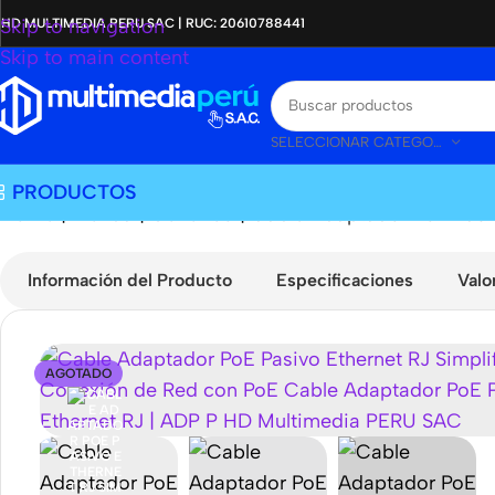
Skip to navigation
HD MULTIMEDIA PERU SAC | RUC: 20610788441
Skip to main content
SELECCIONAR CATEGORÍA
PRODUCTOS
Home
|
Tienda
|
Genérico
|
Cable Adaptador PoE Pasiv
Información del Producto
Especificaciones
Valo
AGOTADO