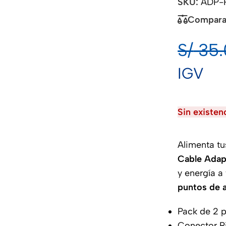
SKU:
ADP-
Compara
S/
35.
IGV
Sin existen
Alimenta tu
Cable Adap
y energía a
puntos de 
Pack de 2 
Conector 