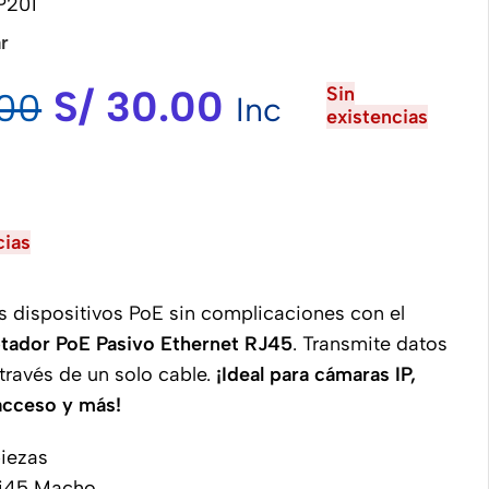
P201
r
S/
30.00
Sin
00
Inc
existencias
cias
s dispositivos PoE sin complicaciones con el
tador PoE Pasivo Ethernet RJ45
. Transmite datos
 través de un solo cable.
¡Ideal para cámaras IP,
acceso y más!
piezas
Rj45 Macho