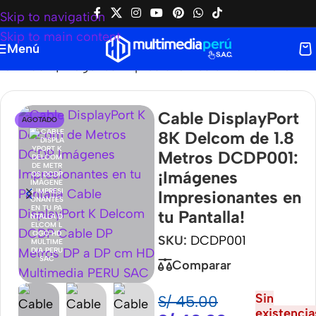
Skip to navigation
Skip to main content
Menú
CDP001: ¡Imágenes Impresionantes en tu Pantalla!
Cable DisplayPort
AGOTADO
8K Delcom de 1.8
Metros DCDP001:
¡Imágenes
Impresionantes en
tu Pantalla!
SKU:
DCDP001
Comparar
Sin
S/
45.00
existencia