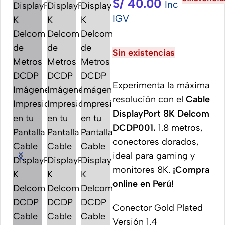
S/
40.00
Inc
IGV
Sin existencias
Experimenta la máxima
resolución con el
Cable
DisplayPort 8K Delcom
DCDP001.
1.8 metros,
conectores dorados,
ideal para gaming y
monitores 8K.
¡Compra
online en Perú!
Conector Gold Plated
Versión 1.4