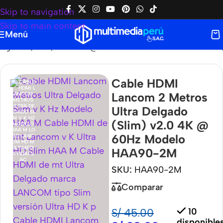
Skip to navigation
Skip to main content
Menú
Delgado (Slim) v2.0 4K @ 60Hz Modelo HAA90-2M
Cable HDMI
Lancom 2 Metros
Ultra Delgado
(Slim) v2.0 4K @
60Hz Modelo
HAA90-2M
SKU:
HAA90-2M
Comparar
S/
45.00
10
disponible