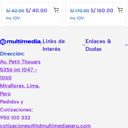
S/
40.00
S/
160.00
S/
42.00
S/
170.00
Inc IGV
Inc IGV
Links de
Enlaces &
Interés
Dudas
Dirección:
Av. Petit Thouars
5356 Int 1047 -
1060
Miraflores, Lima,
Perú
Pedidos y
Cotizaciones:
950 100 332
cotizaciones@hdmultimediaperu.com