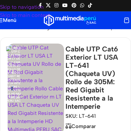
Skip to navigation
Skip to main content
Menú
o de 305M: Red Gigabit Resistente a la Intemperie
Cable UTP Cat6
Exterior LT USA
LT-641
(Chaqueta UV)
Rollo de 305M:
Red Gigabit
Resistente a la
Intemperie
SKU:
LT-641
Comparar