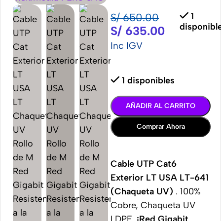
S/
650.00
1
disponibl
S/
635.00
Inc IGV
1 disponibles
AÑADIR AL CARRITO
Comprar Ahora
Cable UTP Cat6
Exterior LT USA LT-641
(Chaqueta UV)
. 100%
Cobre, Chaqueta UV
LDPE.
¡Red Gigabit