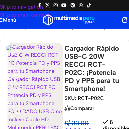
Skip to navigation
Skip to main content
Menú
-P02C: ¡Potencia PD y PPS para tu Smartphone!
Cargador Rápido
USB-C 20W
RECCI RCT-
P02C: ¡Potencia
PD y PPS para tu
Smartphone!
SKU:
RCT-P02C
Comparar
S/
33.00
5
disponible