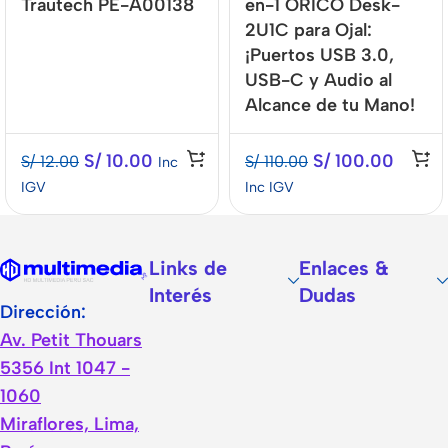
Trautech PE-A00138
en-1 ORICO Desk-
2U1C para Ojal:
¡Puertos USB 3.0,
USB-C y Audio al
Alcance de tu Mano!
S/
10.00
S/
100.00
S/
12.00
S/
110.00
Inc
IGV
Inc IGV
Links de
Enlaces &
Interés
Dudas
Dirección:
Av. Petit Thouars
5356 Int 1047 -
1060
Miraflores, Lima,