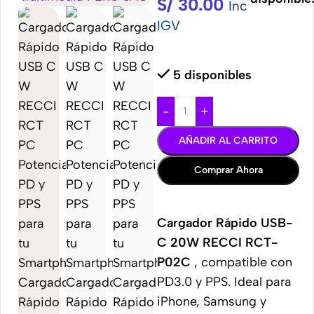
S/
30.00
Inc
IGV
5 disponibles
-
+
AÑADIR AL CARRITO
Comprar Ahora
Cargador Rápido USB-
C 20W RECCI RCT-
P02C
, compatible con
PD3.0 y PPS. Ideal para
iPhone, Samsung y