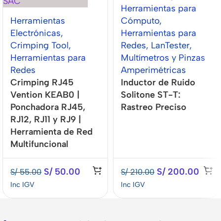
Herramientas para
Herramientas
Cómputo
,
Electrónicas
,
Herramientas para
Crimping Tool
,
Redes
,
LanTester
,
Herramientas para
Multímetros y Pinzas
Redes
Amperimétricas
Crimping RJ45
Inductor de Ruido
Vention KEAB0 |
Solitone ST-T:
Ponchadora RJ45,
Rastreo Preciso
RJ12, RJ11 y RJ9 |
Herramienta de Red
Multifuncional
S/
50.00
S/
200.00
S/
55.00
S/
210.00
Inc IGV
Inc IGV