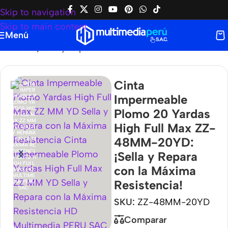
Skip to navigation
Skip to main content
Menú
0YD: ¡Sella y Repara con la Máxima Resistencia!
Cinta
Impermeable
Plomo 20 Yardas
High Full Max ZZ-
48MM-20YD:
¡Sella y Repara
con la Máxima
Resistencia!
SKU:
ZZ-48MM-20YD
Comparar