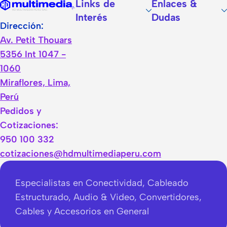
Links de
Enlaces &
Interés
Dudas
Dirección:
Av. Petit Thouars
5356 Int 1047 -
1060
Miraflores, Lima,
Perú
Pedidos y
Cotizaciones:
950 100 332
cotizaciones@hdmultimediaperu.com
Especialistas en Conectividad, Cableado
Estructurado, Audio & Video, Convertidores,
Cables y Accesorios en General