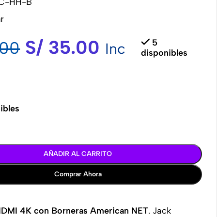
C-HH-B
r
S/
35.00
5
00
Inc
disponibles
ibles
AÑADIR AL CARRITO
Comprar Ahora
DMI 4K con Borneras American NET
. Jack