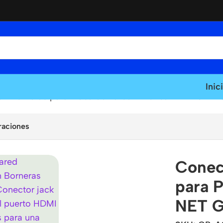
Inic
n Borneras para Placa de Pared American NET GP-
raciones
Conec
para 
NET 