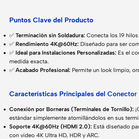
Puntos Clave del Producto
✅
Terminación sin Soldadura:
Conecta los 19 hilos
✅
Rendimiento 4K@60Hz:
Diseñado para ser com
✅
Ideal para Instalaciones Personalizadas:
Es el co
medida exacta.
✅
Acabado Profesional:
Permite un look limpio, or
Características Principales del
Conector
Conexión por Borneras (Terminales de Tornillo):
¡O
estándar simplemente atornillándolos en sus termi
Soporte 4K@60Hz (HDMI 2.0):
Está diseñado par
con video 4K Ultra HD, HDR y ARC.