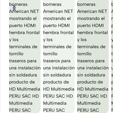
Para
Los Mejores
Celular
Accesorios
Celular
Adaptadores
para Celular
o
o Tableta
Tablet
Cables
USB &
USB-C
ver todo
Cargadores
Rápidos
Cargadores
de Celular
para el
Auto
Power
Bank