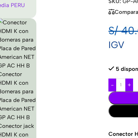
SKU:
GP-A
Compara
S/
40.
IGV
5 dispon
-
+
Conector H