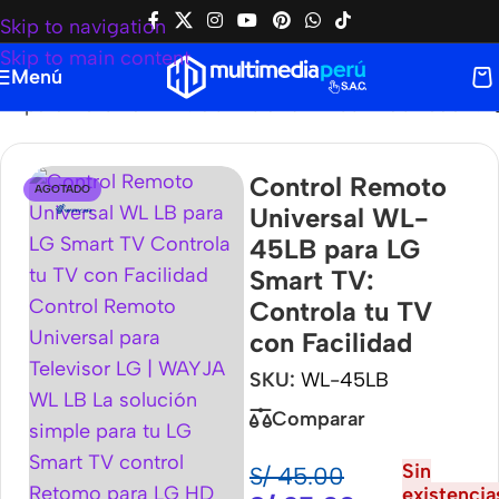
Skip to navigation
Skip to main content
Menú
 para LG Smart TV: Controla tu TV con Facilidad
Control Remoto
AGOTADO
Universal WL-
45LB para LG
Smart TV:
Controla tu TV
con Facilidad
SKU:
WL-45LB
Comparar
Sin
S/
45.00
existencia