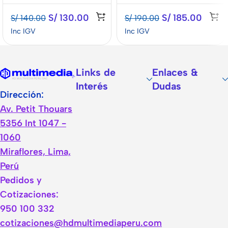
S/
130.00
S/
185.00
S/
140.00
S/
190.00
Inc IGV
Inc IGV
Links de
Enlaces &
Interés
Dudas
Dirección:
Av. Petit Thouars
5356 Int 1047 -
1060
Miraflores, Lima,
Perú
Pedidos y
Cotizaciones:
950 100 332
cotizaciones@hdmultimediaperu.com