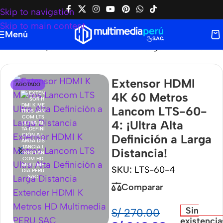
Skip to navigation
Skip to main content
Menú
-60-4: ¡Ultra Alta Definición a Larga Distancia!
Extensor HDMI
AGOTADO
4K 60 Metros
Lancom LTS-60-
4: ¡Ultra Alta
Definición a Larga
Distancia!
SKU:
LTS-60-4
Comparar
Sin
S/
270.00
existencia