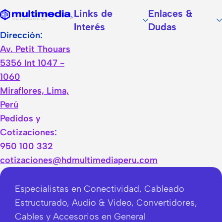
Links de
Enlaces &
Interés
Dudas
Dirección:
Av. Petit Thouars
5356 Int 1047 -
1060
Miraflores, Lima,
Perú
Pedidos y
Cotizaciones:
950 100 332
cotizaciones@hdmultimediaperu.com
Especialistas en Conectividad, Cableado
Estructurado, Audio & Video, Convertidores,
Cables y Accesorios en General