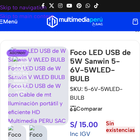
Skip to navigation
Skip to main content
Menú
oco LED USB de 5W Sanwin 5-6V-5WLED-BULB
Foco LED USB de
AGOTADO
5W Sanwin 5-
6V-5WLED-
BULB
SKU:
5-6V-5WLED-
BULB
Comparar
S/
15.00
Sin
existencias
Inc IGV