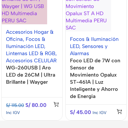
Accesorios Hogar &
Oficina
,
Focos &
Focos & Iluminación
Iluminación LED
,
LED
,
Sensores y
Linternas LED & RGB
,
Alarmas
Accesorios CELULAR
Foco LED de 7W con
WG-260USB | Aro
Sensor de
LED de 26CM | Ultra
Movimiento Opalux
Brillante | Wayger
ST-461A | Luz
Inteligente y Ahorro
de Energía
S/
80.00
S/
115.00
S/
45.00
Inc IGV
Inc IGV